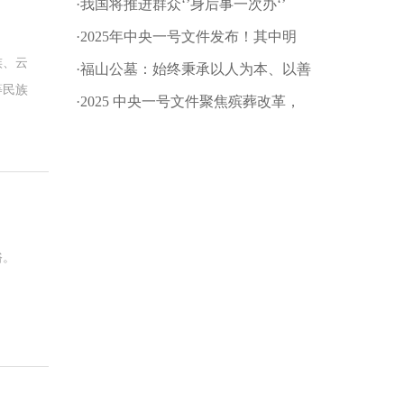
·我国将推进群众‘’身后事一次办‘’
·2025年中央一号文件发布！其中明
族、云
确：深化殡葬改革
·福山公墓：始终秉承以人为本、以善
等民族
为根的企业文化理念!
·2025 中央一号文件聚焦殡葬改革，
推动乡村文明新进程
俗。