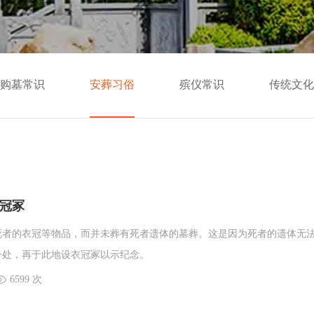
购墓常识
安葬习俗
殡仪常识
传统文化
冠冢
死者的衣冠等物品，而并未葬有死者遗体的墓葬。这是因为死者的遗体无
一处，再于此地设衣冠冢以示纪念。
6599 次