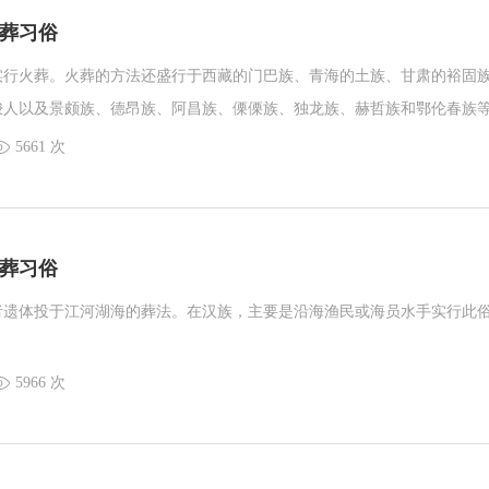
葬习俗
实行火葬。火葬的方法还盛行于西藏的门巴族、青海的土族、甘肃的裕固
梭人以及景颇族、德昂族、阿昌族、傈傈族、独龙族、赫哲族和鄂伦春族
5661 次
葬习俗
者遗体投于江河湖海的葬法。在汉族，主要是沿海渔民或海员水手实行此
5966 次