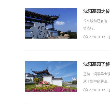
沈阳墓园之传
很久以前还有这
曾流行。
2020-11-13
沈阳墓园了解
悬棺一词最早出现
悬于空中的葬法
2020-11-13