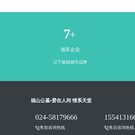
1
+
领军企业
辽宁墓园领导品牌
福山公墓•爱在人间 情系天堂
024-58179666
15541316
售前咨询热线
售后咨询热线