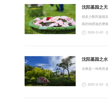
沈阳墓园之天
很多少数民族能
南的纳西族的摩
之中。
2020-11-03
沈阳墓园之水
水葬是一种将死
2020-11-03