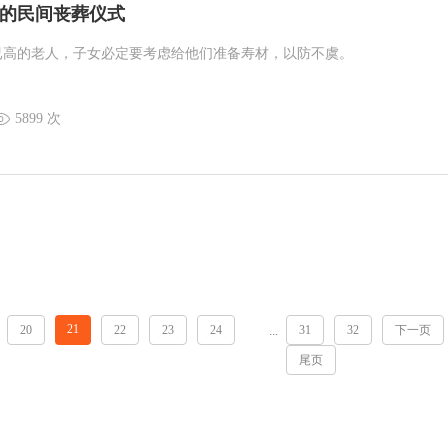
的民间丧葬仪式
已高的老人，子女必定要考虑给他们准备寿材，以防不虞。
5899 次
21
20
22
23
24
31
32
下一页
...
尾页