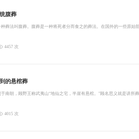
统腹葬
一种葬法叫腹葬。腹葬是一种将死者分而食之的葬法。在国外的一些原始
4457 次
到的悬棺葬
于南朝，顾野王称武夷山“地仙之宅，半崖有悬棺。”顾名思义就是讲所
。
4015 次