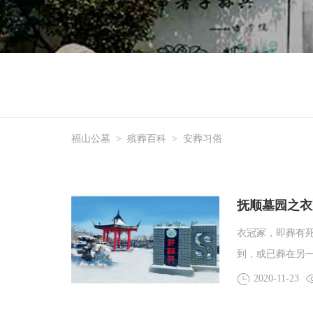
福山公墓
>
殡葬百科
>
安葬习俗
抚顺墓园之衣
衣冠冢，即葬有
到，或已葬在另
2020-11-23