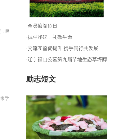
·全员擦阁位日
层，民
·拭尘净碑，礼敬生命
·交流互鉴促提升 携手同行共发展
·辽宁福山公墓第九届节地生态草坪葬
暨 第一届生态树葬公祭仪式
励志短文
儒家学