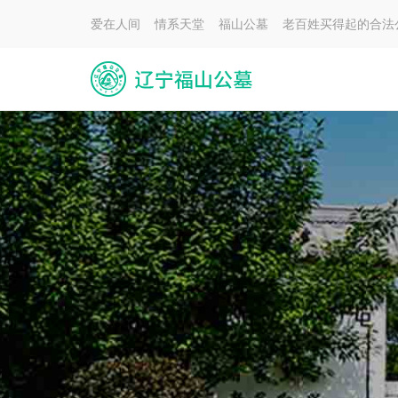
爱在人间 情系天堂 福山公墓 老百姓买得起的合法