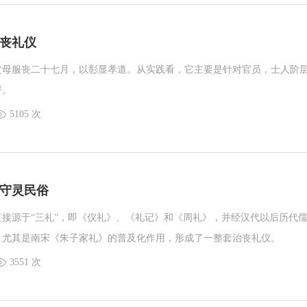
丧礼仪
父母服丧二十七月，以彰显孝道。从实践看，它主要是针对官员，士人阶
严。
5105 次
守灵民俗
接源于“三礼”，即《仪礼》、《礼记》和《周礼》，并经汉代以后历代
，尤其是南宋《朱子家礼》的普及化作用，形成了一整套治丧礼仪。
3551 次