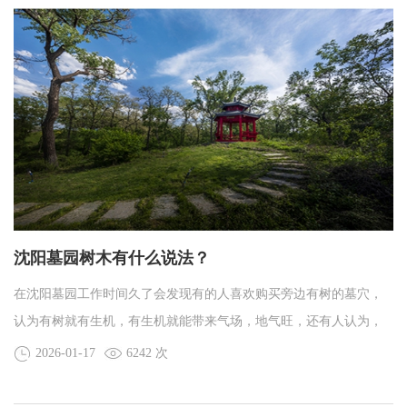
沈阳墓园树木有什么说法？
在沈阳墓园工作时间久了会发现有的人喜欢购买旁边有树的墓穴，
认为有树就有生机，有生机就能带来气场，地气旺，还有人认为，
墓旁有树，方便家属识别墓穴，还有“大树下好乘凉”的寓意，认为这
2026-01-17
6242 次
样更好保护墓位，使先人免遭风吹日晒的痛苦。