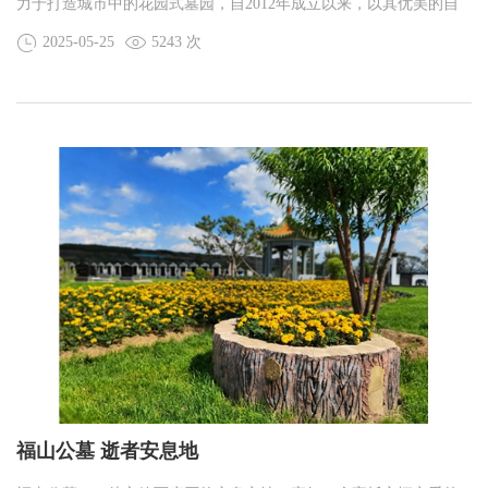
力于打造城市中的花园式墓园，自2012年成立以来，以其优美的自
然环境、深厚的文化底蕴和专业的服务，成为了众多家庭的理想选
2025-05-25
5243 次
择安息之地。 在福山公墓，每一寸土地都承载着对生命的尊重和对
逝者的敬意。墓园的设计充分体现了人与自然的和谐共生，绵延起
伏的长白山余脉，面向碧波荡漾的刘山水库
福山公墓 逝者安息地