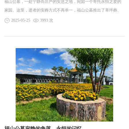
福山公墓，一处宁静而庄严的安息之地，宛如一个寄托永恒之爱的
家园。这里，逝者的安葬方式不再单一，福山公墓推出了草坪葬、
树葬、花坛葬、壁葬、晶体葬等多种节地生态葬式，旨在降低安葬
2025-05-25
3993 次
需求对自然资源的依赖，将青山绿水留给子孙后代。
福山公墓寂静的角落，永恒的记忆