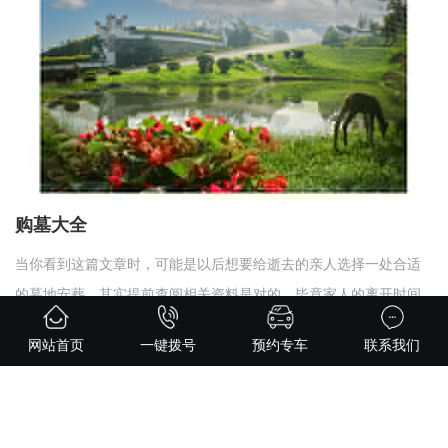
购墓大全
当你看到这篇文章时，可能是以后想要给逝去的亲人选择一处合适
的墓地安葬，其实提前查阅相关资料是对的，毕竟家人的离开时间
是我们所不能预料的，不需要太反感规避这件事情，就像是我们学
2025-01-12
3808 次
网站首页
一键拨号
预约专车
联系我们
习医学常识一样，我们不是希望自己或者是家人生病，我们是希望
在遇到事情的时候可以正确合理的应对这件事。这样也可以在选择
时不单单关注沈阳墓园价格。