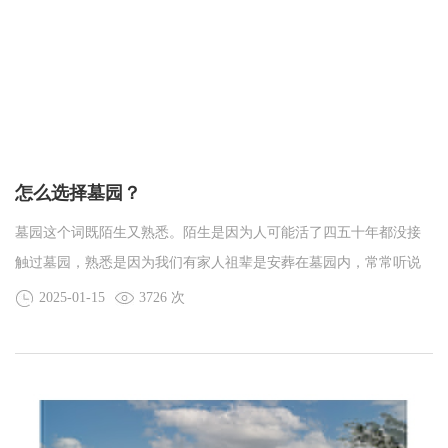
怎么选择墓园？
墓园这个词既陌生又熟悉。陌生是因为人可能活了四五十年都没接
触过墓园，熟悉是因为我们有家人祖辈是安葬在墓园内，常常听说
墓园这个词。怎么选择墓园既是我们对于逝去亲人的负责又是对我
2025-01-15
3726 次
们自己内心的一个交代。沈阳墓园价格的不断增高，也能侧面体现
出家属对于逝者安葬的相关重视。