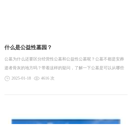
什么是公益性墓园？
公墓为什么还要区分经营性公墓和公益性公墓呢？公墓不都是安葬
逝者骨灰的地方吗？带着这样的疑问，了解一下公墓是可以从哪些
方面快速了解什么样的公墓是经营性公墓什么样的是公益性公墓。
2025-01-18
4616 次
像是沈阳墓园价格、沈阳墓园环境、审批手续。虽然说不是从介绍
的方面完全能区分出，但是可以侧面让大家做个了解，心里有个
数。