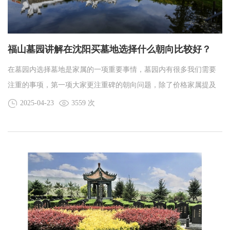
福山墓园讲解在沈阳买墓地选择什么朝向比较好？
在墓园内选择墓地是家属的一项重要事情，墓园内有很多我们需要
注重的事项，第一项大家更注重碑的朝向问题，除了价格家属提及
最多的就是朝哪个方向，方向和沈阳墓园价格息息相关，重点介绍
2025-04-23
3559 次
几个方向，供家属选择。