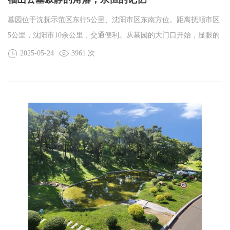
墓园位于沈抚示范区东行5公里、沈阳市区东南方位。距离抚顺市区
5公里，沈阳市10余公里，交通便利。从墓园的大门口开始，显眼的
九龙山门，阴阳鱼型花坛，就展现出了福山公墓充满艺术风情的建
2025-05-24
3961 次
设风格。这里，是一个被静谧与和谐环绕的角落，一个承载着无数
家庭永恒记忆的地方。