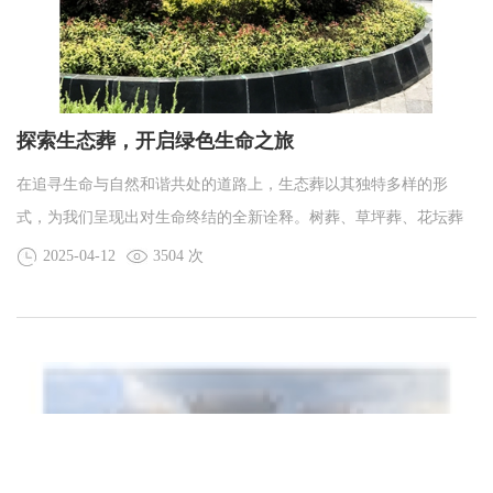
探索生态葬，开启绿色生命之旅
在追寻生命与自然和谐共处的道路上，生态葬以其独特多样的形
式，为我们呈现出对生命终结的全新诠释。树葬、草坪葬、花坛葬
和壁葬，每一种都蕴含着深刻意义与价值，让我们走进它们的世
2025-04-12
3504 次
界，感受那份独特魅力与温暖。