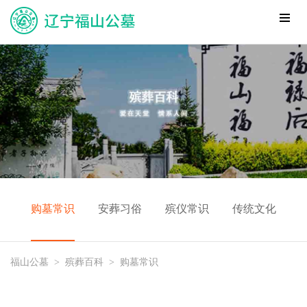
购墓常识
安葬习俗
殡仪常识
传统文化
福山公墓
>
殡葬百科
>
购墓常识