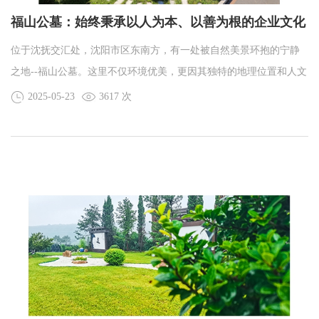
福山公墓：始终秉承以人为本、以善为根的企业文化
理念!
位于沈抚交汇处，沈阳市区东南方，有一处被自然美景环抱的宁静
之地--福山公墓。这里不仅环境优美，更因其独特的地理位置和人文
气息，成为了众多家庭选择先人安息之所的理想之地。坐北朝南的
2025-05-23
3617 次
方位，使得每一处墓地都能享受到充足的阳光与清新的空气，四季
景色各异，春有花、夏有荫、秋有果、冬有雪，为逝者提供了一个
安静而祥和的长眠之地。