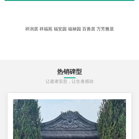
祥润居
祥福苑
福安园
福禄园
百善居
万芳雅居
热销碑型
让逝者安息，让生者感动