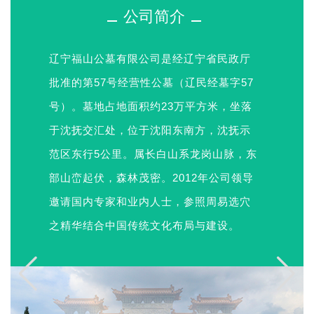
公司简介
辽宁福山公墓有限公司是经辽宁省民政厅
批准的第57号经营性公墓（辽民经墓字57
号）。墓地占地面积约23万平方米，坐落
于沈抚交汇处，位于沈阳东南方，沈抚示
范区东行5公里。属长白山系龙岗山脉，东
部山峦起伏，森林茂密。2012年公司领导
邀请国内专家和业内人士，参照周易选穴
之精华结合中国传统文化布局与建设。