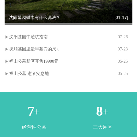
沈阳墓园树木有什么说法？
[01-17]
沈阳墓园中避坑指南
07-26
抚顺墓园里最早墓穴的尺寸
07-23
福山公墓新区开售19900元
05-25
福山公墓 逝者安息地
05-25
1
3
+
+
经营性公墓
三大园区