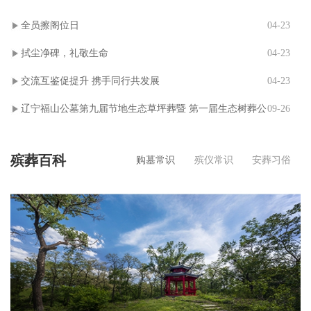
全员擦阁位日
04-23
拭尘净碑，礼敬生命
04-23
交流互鉴促提升 携手同行共发展
04-23
辽宁福山公墓第九届节地生态草坪葬暨 第一届生态树葬公
09-26
祭仪式
殡葬百科
购墓常识
殡仪常识
安葬习俗