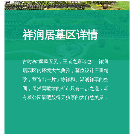
祥润居墓区详情
古时称“麟凤五灵，王者之嘉瑞也”，祥润
居园区内环境大气典雅，墓位设计庄重精
致，营造出一片宁静祥和、温润祥瑞的空
间，虽然离喧嚣的都市只有一步之遥，却
有着公园氧吧般得天独厚的大自然美景，
清幽静谧。