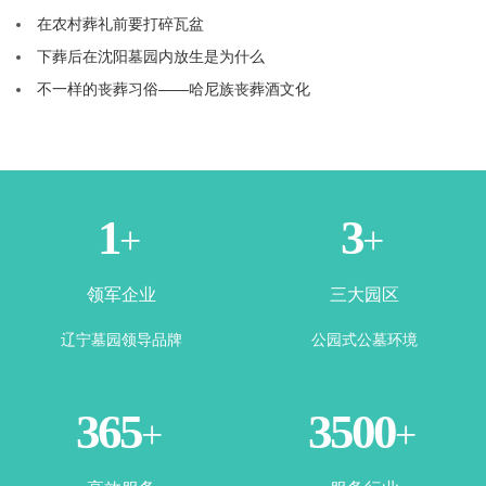
在农村葬礼前要打碎瓦盆
下葬后在沈阳墓园内放生是为什么
不一样的丧葬习俗——哈尼族丧葬酒文化
1
3
+
+
领军企业
三大园区
辽宁墓园领导品牌
公园式公墓环境
365
3500
+
+