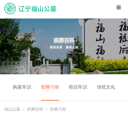
购墓常识
安葬习俗
殡仪常识
传统文化
福山公墓
>
殡葬百科
>
安葬习俗