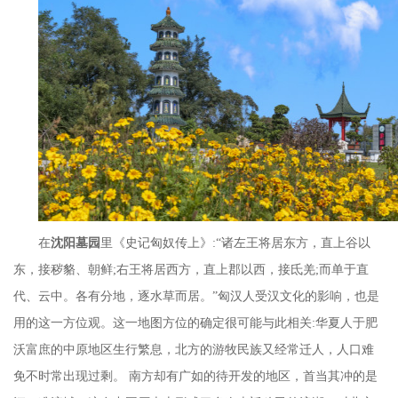
在
沈阳墓园
里
《史记匈奴传上》
:“诸左王将居东方，直上谷以
东，接秽貉、朝鲜;右王将居西方，直上郡以西，接氐羌;而单于直
代、云中。各有分地，逐水草而居。”匈汉人受汉文化的影响，也是
用的这一方位观。这一地图方位的确定很可能与此相关:华夏人于肥
沃富庶的中原地区生行繁息，北方的游牧民族又经常迁人，人口难
免不时常出现过剩。 南方却有广如的待开发的地区，首当其冲的是