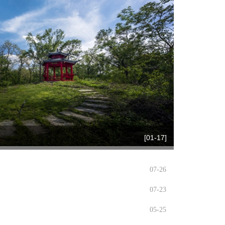
[01-17]
07-26
07-23
05-25