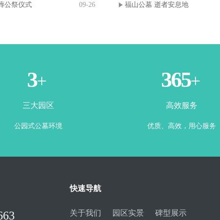
葬公祭仪式
09-26
福山公墓 逝者安息地
3
365
+
+
三大园区
高效服务
公园式公墓环境
优质、高效，用心服务
快速导航
关于我们
园区实景
碑型展示
663