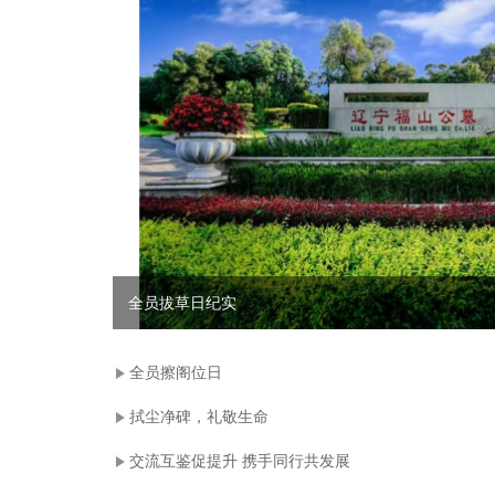
全员拔草日纪实
全员擦阁位日
拭尘净碑，礼敬生命
交流互鉴促提升 携手同行共发展