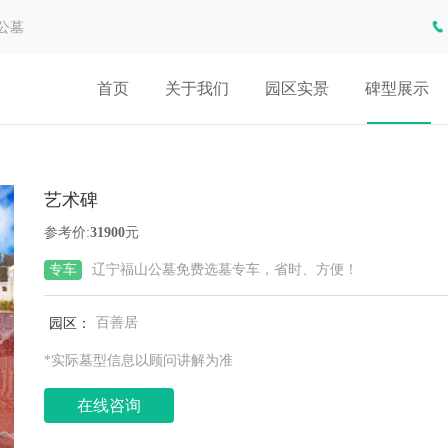
公墓
首页
关于我们
园区实景
碑型展示
艺术碑
参考价:
31900
元
专车
辽宁福山公墓免费选墓专车，省时、方便！
园区：
百善居
*实际墓型信息以顾问讲解为准
在线咨询