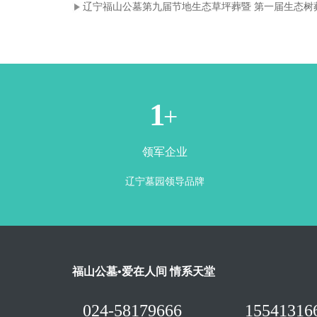
辽宁福山公墓第九届节地生态草坪葬暨 第一届生态树
1
+
领军企业
辽宁墓园领导品牌
福山公墓•爱在人间 情系天堂
024-58179666
15541316