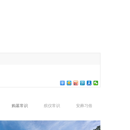
购墓常识
殡仪常识
安葬习俗