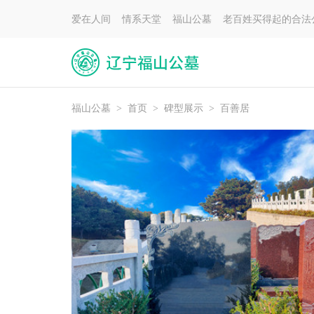
爱在人间 情系天堂 福山公墓 老百姓买得起的合法
福山公墓
>
首页
>
碑型展示
>
百善居