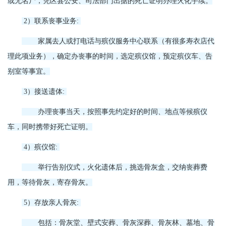
或无名尸，凭区县公安、司法部门出据的死亡证明办理火化手续。
2）联系丧事业务:
家属去人或打电话与殡仪服务中心联系（有很多寿衣店代
理此项业务），确定办丧事的时间，选定殡仪馆，预定殡仪车、告
别室等事宜。
3）接送遗体:
办理丧事当天，按照事先约定好的时间、地点等候殡仪
车，同时携带好死亡证明。
4）殡仪馆:
举行告别仪式，火化遗体后，挑选骨灰盒，交纳丧葬费
用，等待骨灰，寄存骨灰。
5）存放亲人骨灰:
包括：骨灰堂、壁式安葬、骨灰深葬、骨灰林、墓地、骨