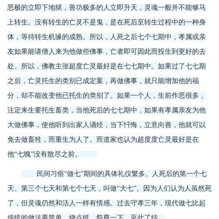
恶极的立即下地狱，善功极多的人立即升天，灵魂一般并不能够马
上转生。没有转生的亡灵不是鬼，是在死后至转生过程中的一种身
体，等待转生机缘的成熟。所以，人死之后七个七期中，孝属或亲
友如果能请僧人来为他做些佛事，亡者即可因此而投生到更好的去
处。所以，佛教主张超度亡灵最好是在七七期中。如果过了七七期
之后，亡灵托生的类别已成定案，再做佛事，就只能增加他的福
分，却不能改变他已托生的类别了。如果一个人，生前作恶很多，
注定来生要托生畜类，当他死后的七七期中，如果有孝属亲友为他
大做佛事，使他听到出家人诵经，当下忏悔，立意向善，他就可以
免去做畜牲，而重生为人了。而道家也认为超度
度亡灵最好是在
他“七魄”没有散尽之前。
民间习俗“做七”期间的具体礼仪繁多。人死后的第一个七
天、第三个七天和第七个七天，叫做“大七”。因为人们认为人虽然死
了，但灵魂仍然和活人一样有情感。过去守孝三年，现代做七比起
传统的做法要简单，烧点纸，祭奠一下，至此了结。