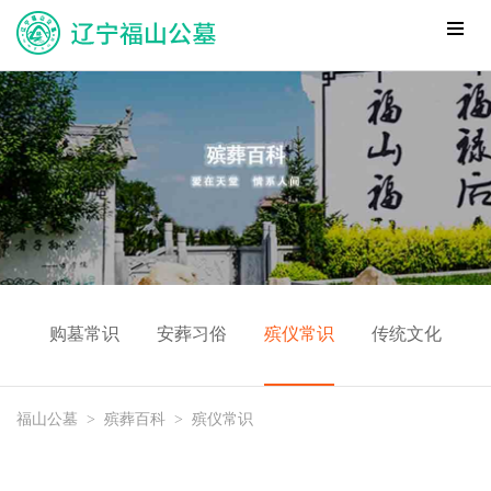
购墓常识
安葬习俗
殡仪常识
传统文化
福山公墓
>
殡葬百科
>
殡仪常识