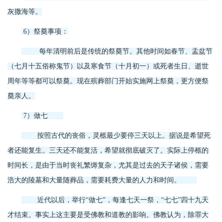
灰撒海等。
6）祭奠事项：
每年清明前后是传统的祭奠节。其他时间如春节、盂盆节
（七月十五俗称鬼节）以及寒食节（十月初一）或死者生日、逝世
周年等等都可以祭奠。现在殡葬部门开始实施网上祭奠，更方便祭
奠亲人。
7）做七
按照古代的丧俗，灵柩最少要停三天以上。据说是希望死
者还能复生。三天还不能复活，希望就彻底破灭了。实际上停柩的
时间长，是由于当时丧礼繁缛复杂，尤其是过去的天子诸侯，需要
浩大的陵墓和大量随葬品，需要耗费大量的人力和时间。
近代以后，举行“做七”，每逢七天一祭，“七七”四十九天
才结束。事实上这主要是受佛教和道教的影响。佛教认为，除罪大