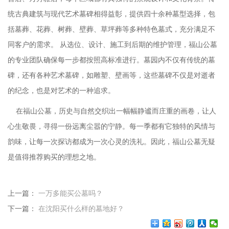
统古典建筑与现代艺术墓碑相得益彰，提供四十余种墓型选择，包
括墓葬、花葬、树葬、壁葬、
草坪葬等多种特色墓式，充分满足不
同客户的需求。
从选位、设计、施工到后期的维护管理，
福山公墓
的专业团队确保每一步都按照高标准进行。墓园内不仅有传统的墓
碑，还有各种艺术墓碑，如雕塑、壁画等，这些墓碑不仅是对逝者
的纪念，也是对艺术的一种追求。
在福山公墓，历史与自然交织出一幅幅静谧而庄重的画卷，让人
心生敬畏，寻得一份远离尘嚣的宁静。每一季都有它独特的风情与
韵味，让每一次探访都成为一次心灵的洗礼。因此，福山公墓无疑
是值得推荐购买的理想之地。
上一篇：
一万多能买公墓吗？
下一篇：
在沈阳买什么样的墓地好？