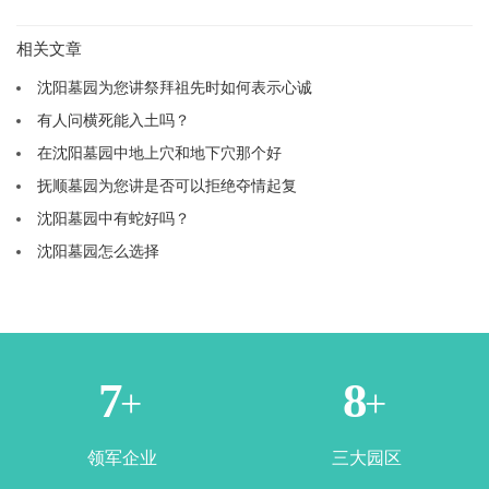
相关文章
沈阳墓园为您讲祭拜祖先时如何表示心诚
有人问横死能入土吗？
在沈阳墓园中地上穴和地下穴那个好
抚顺墓园为您讲是否可以拒绝夺情起复
沈阳墓园中有蛇好吗？
沈阳墓园怎么选择
2
4
+
+
领军企业
三大园区