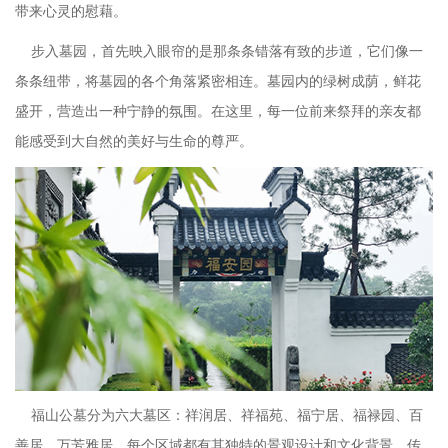
带来心灵的慰藉。
步入墓园，首先映入眼帘的是那条条错落有致的步道，它们像一
条条纽带，将墓园的各个角落紧密相连。墓园内的绿树成荫，鲜花
盛开，营造出一种宁静的氛围。在这里，每一位前来祭拜的亲友都
能感受到大自然的美好与生命的尊严。
福山公墓分为六大墓区：祥润居、祥福苑、福宁居、福禄园、百
善居、万芳雅居，每个区域都有其独特的景观设计和文化背景。传