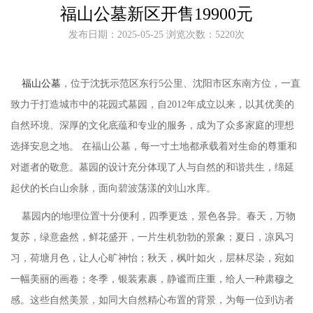
福山公墓新区开售19900元
发布日期：2025-05-25 浏览次数：5220次
福山公墓
，
位于沈抚示范区东行
5公里、沈阳市区东南方位，一直
致力于打造城市中的
花园式墓园，自2012
年成立以来，以其优美的
自然环境、深厚的文化底蕴和专业的服务，成为了众多家庭的理想
选择安息之地。
在
福山公墓，每一寸土地都承载着对生命的尊重和
对逝者的敬意。墓园的设计充分体现了人与自然的和谐共生，绵延
起伏的长白山余脉，面向碧波荡漾的刘山水库。
墓园内的地理位置十分便利，四季更迭，景色各异。春天，万物
复苏，绿意盎然，鲜花盛开，一片生机勃勃的景象；夏日，凉风习
习，荷塘月色，让人心旷神怡；秋天，枫叶如火，层林尽染，宛如
一幅美丽的画卷；冬季，银装素裹，静谧而庄重，给人一种肃穆之
感。这些自然美景，如同大自然精心布置的背景，为每一位到访者