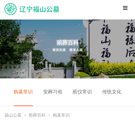
购墓常识
安葬习俗
殡仪常识
传统文化
福山公墓
>
殡葬百科
>
购墓常识