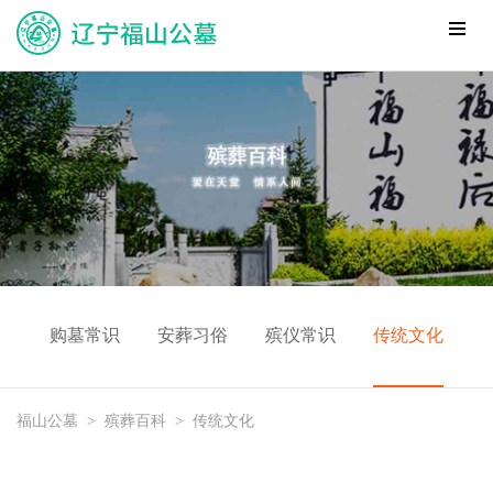
购墓常识
安葬习俗
殡仪常识
传统文化
福山公墓
>
殡葬百科
>
传统文化