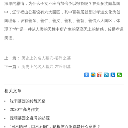
深厚的恩情，为什么子女不应当加倍予以报答呢？在众多
沈阳墓园
中，辽宁福山公墓设有六大园区，其中百善居就是以孝道文化为创
园理念，设有善亲、善仁、善义、善礼、善智、善信六大园区，体
现了
“孝”是一种从人类的天性中所产生的至高无上的情感，传播孝道
美德。
上一篇：
历史上的名人墓穴-姜尚之墓
下一篇：
历史上的名人墓穴-左丘明墓
相关文章
沈阳墓园的传统民俗
2020年高考作文
抚顺墓园之谥号的起源
“日不晒根，口不吞阳”，晒根与吞阳都是什么意思？