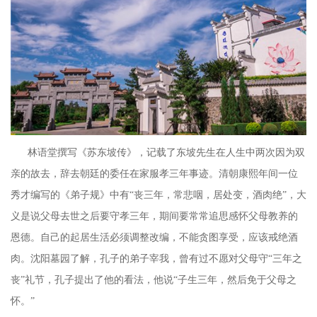
林语堂撰写《苏东坡传》，记载了东坡先生在人生中两次因为双
亲的故去，辞去朝廷的委任在家服孝三年事迹。清朝康熙年间一位
秀才编写的《弟子规》中有“丧三年，常悲咽，居处变，酒肉绝”，大
义是说父母去世之后要守孝三年，期间要常常追思感怀父母教养的
恩德。自己的起居生活必须调整改编，不能贪图享受，应该戒绝酒
肉。沈阳墓园了解，
孔子的弟子宰我，曾有过不愿对父母守
“三年之
丧”礼节，孔子提出了他的看法，他说“子生三年，然后免于父母之
怀。”