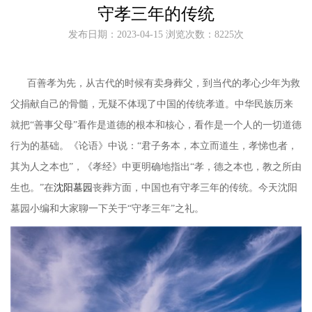
守孝三年的传统
发布日期：2023-04-15 浏览次数：8225次
百善孝为先，从古代的时候有卖身葬父，到当代的孝心少年为救
父捐献自己的骨髓，无疑不体现了中国的传统孝道。中华民族历来
就把
“善事父母”看作是道德的根本和核心，看作是一个人的一切道德
行为的基础。
《论语》中说：
“君子务本，本立而道生，孝悌也者，
其为人之本也”，《孝经》中更明确地指出“孝，德之本也，教之所由
生也。”在
沈阳墓园
丧葬方面，中国也有守孝三年的传统。今天沈阳
墓园小编和大家聊一下关于“守孝三年”之礼。