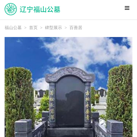
福山公墓
>
首页
>
碑型展示
>
百善居