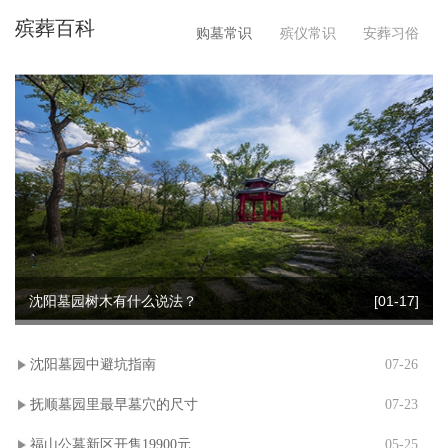
殡葬百科
祭仪式
购墓常识
殡仪常识
安葬习俗
沈阳墓园树木有什么说法？
[01-17]
沈阳墓园中避坑指南
07-26
抚顺墓园里最早墓穴的尺寸
07-23
福山公墓新区开售19900元
05-25