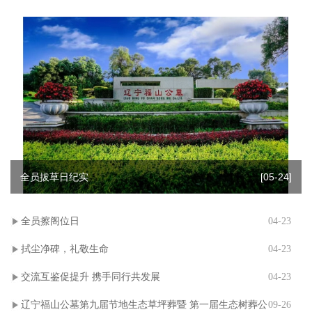
全员拔草日纪实
[05-24]
全员擦阁位日
04-23
拭尘净碑，礼敬生命
04-23
交流互鉴促提升 携手同行共发展
04-23
辽宁福山公墓第九届节地生态草坪葬暨 第一届生态树葬公
09-26