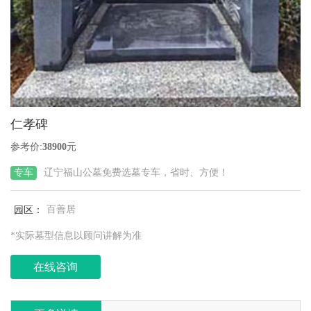
仁孝碑
参考价:
38900
元
专车
辽宁福山公墓免费选墓专车，省时、方便！
园区：
百善居
*实际墓型信息以顾问讲解为准
在线咨询