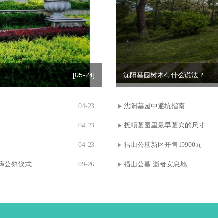
[05-24]
沈阳墓园树木有什么说法？
04-23
沈阳墓园中避坑指南
04-23
抚顺墓园里最早墓穴的尺寸
04-23
福山公墓新区开售19900元
葬公祭仪式
09-26
福山公墓 逝者安息地