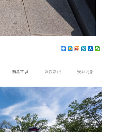
购墓常识
殡仪常识
安葬习俗