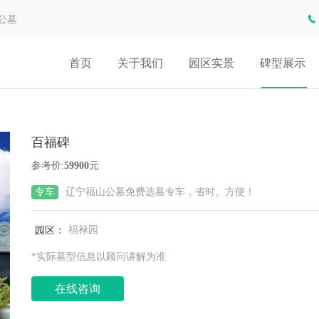
公墓
首页
关于我们
园区实景
碑型展示
百福碑
参考价:
59900
元
专车
辽宁福山公墓免费选墓专车，省时、方便！
园区：
福禄园
*实际墓型信息以顾问讲解为准
在线咨询