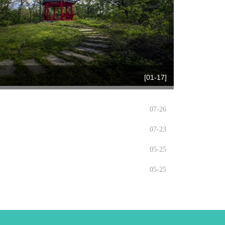
[01-17]
07-26
07-23
05-25
05-25