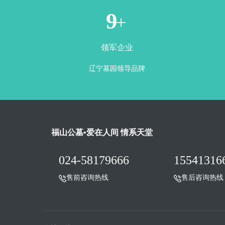
1
+
领军企业
辽宁墓园领导品牌
福山公墓•爱在人间 情系天堂
024-58179666
15541316
售前咨询热线
售后咨询热线