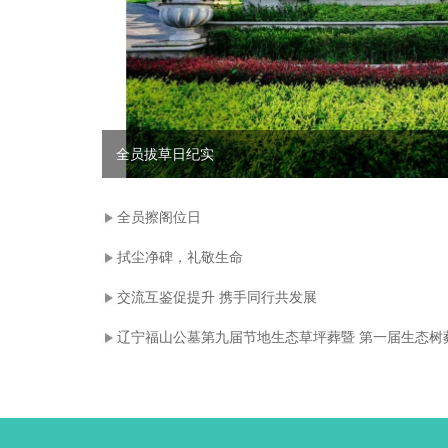
全员拔草日纪实
全员擦阁位日
拭尘净碑，礼敬生命
交流互鉴促提升 携手同行共发展
辽宁福山公墓第九届节地生态草坪葬暨 第一届生态树