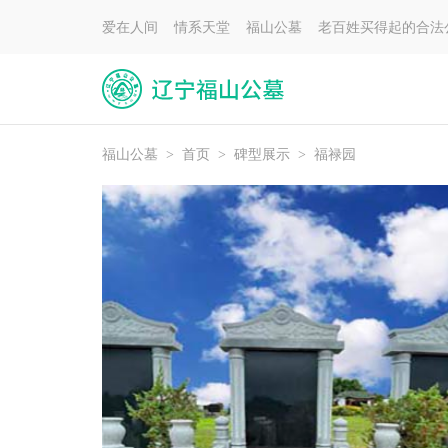
爱在人间 情系天堂 福山公墓 老百姓买得起的合法
福山公墓
>
首页
>
碑型展示
>
福禄园