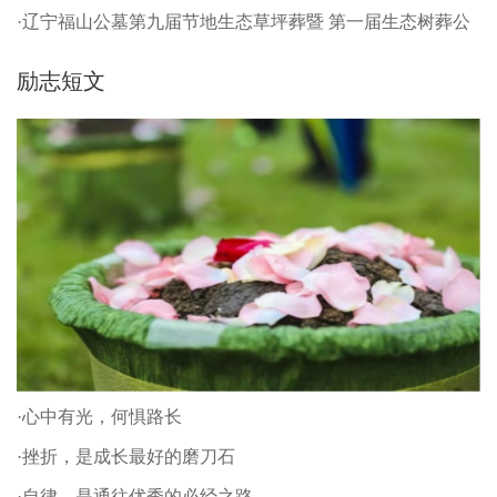
·辽宁福山公墓第九届节地生态草坪葬暨 第一届生态树葬公
祭仪式
励志短文
·心中有光，何惧路长
·挫折，是成长最好的磨刀石
·自律，是通往优秀的必经之路