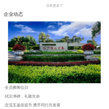
没有更多了
企业动态
·全员擦阁位日
·拭尘净碑，礼敬生命
·交流互鉴促提升 携手同行共发展