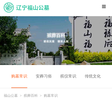
购墓常识
安葬习俗
殡仪常识
传统文化
福山公墓
>
殡葬百科
>
购墓常识