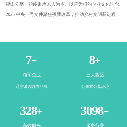
·福山公墓：始终秉承以人为本、以善为根的企业文化理念!
·2025 中央一号文件聚焦殡葬改革，推动乡村文明新进程
2
4
+
+
领军企业
三大园区
辽宁墓园领导品牌
公园式公墓环境
360
3443
+
+
高效服务
服务行业