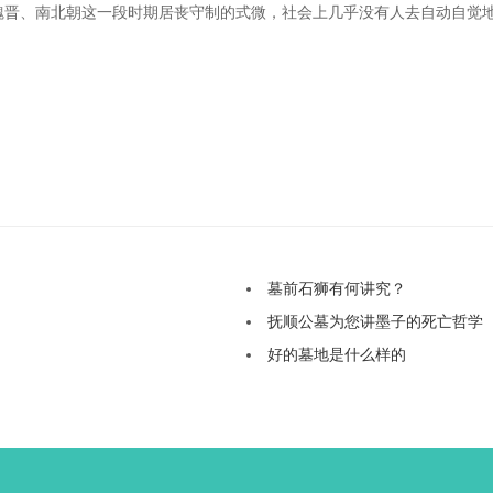
魏晋、南北朝这一段时期居丧守制的式微，社会上几乎没有人去自动自觉
墓前石狮有何讲究？
抚顺公墓为您讲墨子的死亡哲学
好的墓地是什么样的