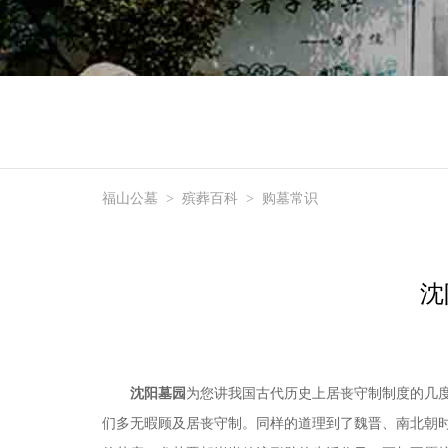
福山公墓
>
殡葬百科
>
购墓常识
沈
沈阳墓园
为您讲我国古代历史上居丧守制制度的几
们多无暇顾及居丧守制。同样的道理到了魏晋、南北朝