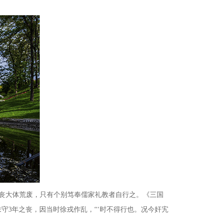
丧大体荒废，只有个别笃奉儒家礼教者自行之。《三国
未守
3
年之丧，因当时徐戎作乱，“‘时不得行也。况今奸宄