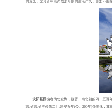
的荒废，尤其晋朝崇尚放浪形骸的生活作风，更加不愿
沈阳墓园
编者为您查到，魏晋、南北朝的四、五百
志
.
吴志
.
吴主传第二》
:
建安五年
(
公元
200
年
)
孙策死，其