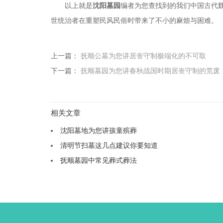
以上就是
沈阳墓园
编者为您查找到的我们中国古代
世统治者在重塑民风民俗时带来了不小的麻烦与困难。
上一篇：
抚顺公墓为您讲居丧守制极端化的不可取
下一篇：
抚顺墓园为您讲春秋战国时期居丧守制的荒废
相关文章
沈阳墓地为您讲孩童殡葬
清明节扫墓这几点建议你要知道
抚顺墓园中常见葬式葬法