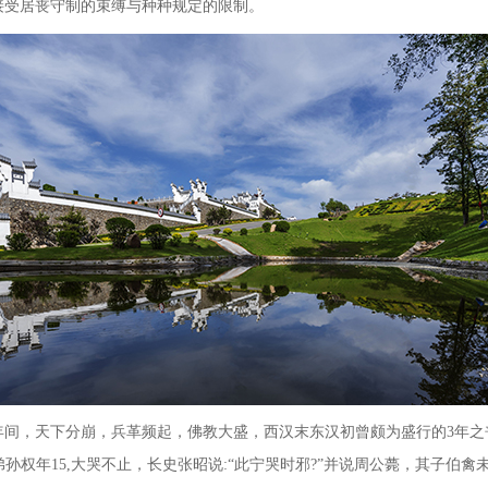
接受居丧守制的束缚与种种规定的限制。
年间，天下分崩，兵革频起，佛教大盛，西汉末东汉初曾颇为盛行的
3
年之
弟孙权年
15,
大哭不止，长史张昭说
:
“此宁哭时邪
?
”并说周公薨，其子伯禽