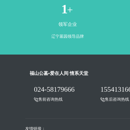
1
+
领军企业
辽宁墓园领导品牌
福山公墓•爱在人间 情系天堂
024-58179666
15541316
售前咨询热线
售后咨询热线
友情链接：