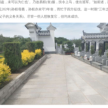
盗，未可以为仁也’。乃改易权
(
丧
)
服，扶令上马，使出巡军。”如前述
元
202
年
)
孙权母薨，孙权亦未守
3
年丧，而忙于四方征伐。这一时期“三年
父子的义务关系
)
。尽管一些人想恢复它，但均未成功。