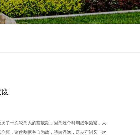
荒废
经历了一次较为大的荒废期，因为这个时期战争频繁，人
乐崩坏，诸侯割据各自为政，骄奢淫逸，居丧守制又一次