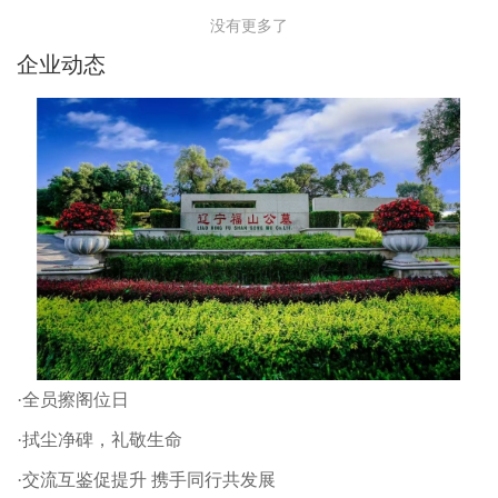
没有更多了
企业动态
·全员擦阁位日
·拭尘净碑，礼敬生命
·交流互鉴促提升 携手同行共发展