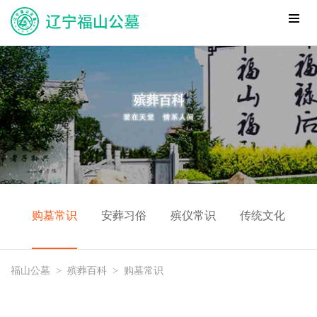
购墓常识
安葬习俗
殡仪常识
传统文化
福山公墓
>
殡葬百科
>
购墓常识