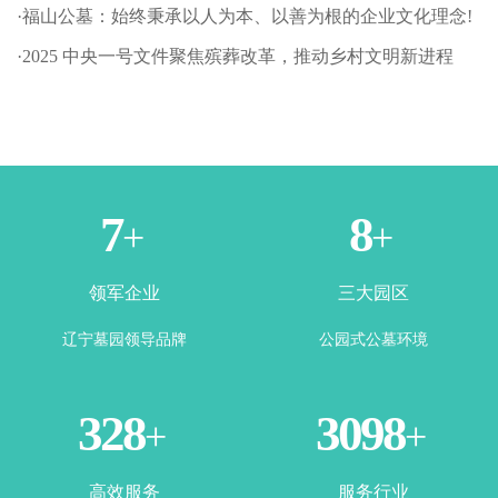
·福山公墓：始终秉承以人为本、以善为根的企业文化理念!
·2025 中央一号文件聚焦殡葬改革，推动乡村文明新进程
1
3
+
+
领军企业
三大园区
辽宁墓园领导品牌
公园式公墓环境
365
3500
+
+
高效服务
服务行业