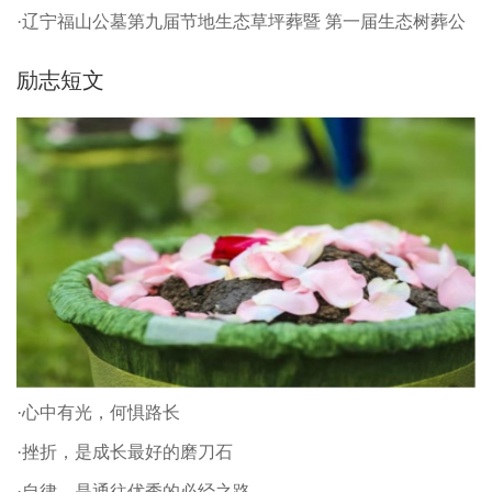
·辽宁福山公墓第九届节地生态草坪葬暨 第一届生态树葬公
祭仪式
励志短文
·心中有光，何惧路长
·挫折，是成长最好的磨刀石
·自律，是通往优秀的必经之路