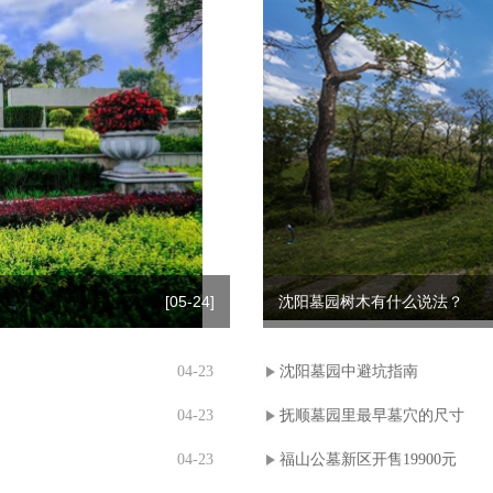
[05-24]
沈阳墓园树木有什么说法？
04-23
沈阳墓园中避坑指南
04-23
抚顺墓园里最早墓穴的尺寸
04-23
福山公墓新区开售19900元