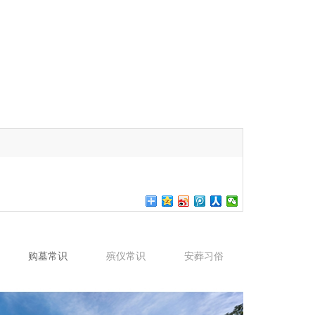
购墓常识
殡仪常识
安葬习俗