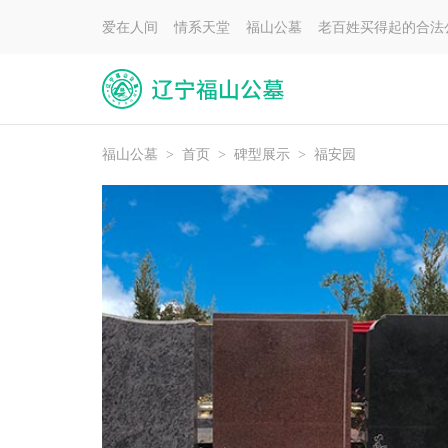
爱在人间 情系天堂 福山公墓 老百姓买得起的合法
福山公墓
>
首页
>
碑型展示
>
福安园