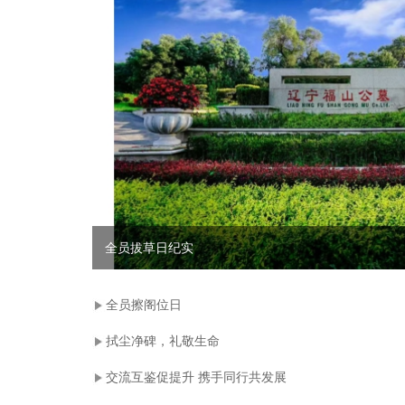
全员拔草日纪实
全员擦阁位日
拭尘净碑，礼敬生命
交流互鉴促提升 携手同行共发展