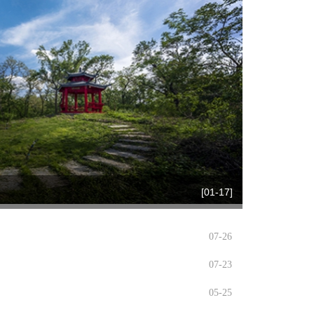
[01-17]
07-26
07-23
05-25