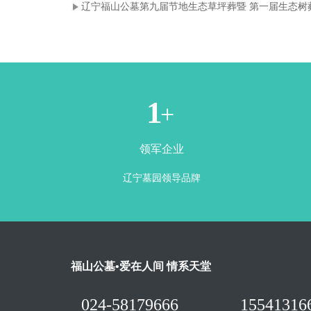
辽宁福山公墓第九届节地生态草坪葬暨 第一届生态树
1
+
领军企业
辽宁墓园领导品牌
福山公墓•爱在人间 情系天堂
024-58179666
15541316