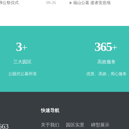
葬公祭仪式
09-26
福山公墓 逝者安息地
3
365
+
+
三大园区
高效服务
公园式公墓环境
优质、高效，用心服务
快速导航
关于我们
园区实景
碑型展示
663