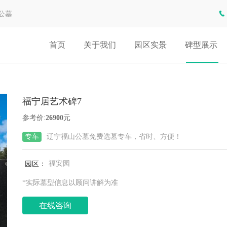
公墓
首页
关于我们
园区实景
碑型展示
福宁居艺术碑7
参考价:
26900
元
专车
辽宁福山公墓免费选墓专车，省时、方便！
园区：
福安园
*实际墓型信息以顾问讲解为准
在线咨询