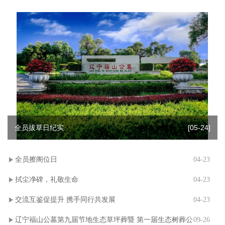
全员拔草日纪实
[05-24]
全员擦阁位日
04-23
拭尘净碑，礼敬生命
04-23
交流互鉴促提升 携手同行共发展
04-23
辽宁福山公墓第九届节地生态草坪葬暨 第一届生态树葬公
09-26