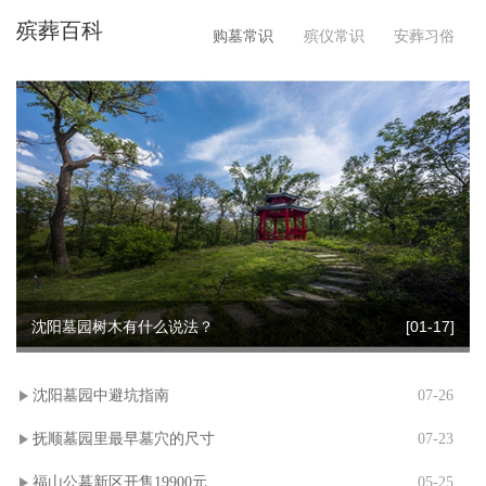
殡葬百科
祭仪式
购墓常识
殡仪常识
安葬习俗
沈阳墓园树木有什么说法？
[01-17]
沈阳墓园中避坑指南
07-26
抚顺墓园里最早墓穴的尺寸
07-23
福山公墓新区开售19900元
05-25