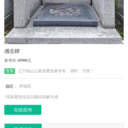
感念碑
参考价:
49900
元
专车
辽宁福山公墓免费选墓专车，省时、方便！
园区：
祥福苑
*实际墓型信息以顾问讲解为准
在线咨询