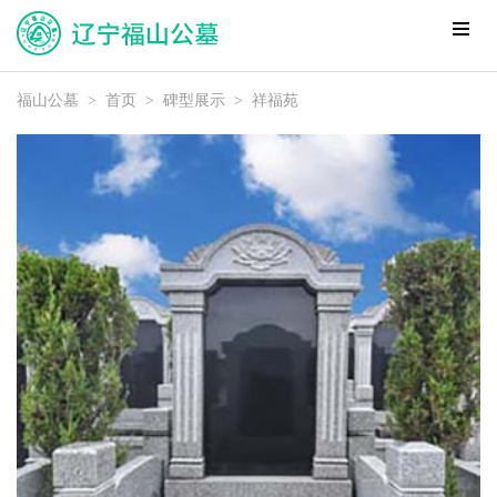
福山公墓
>
首页
>
碑型展示
>
祥福苑