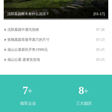
沈阳墓园树木有什么说法？
[01-17]
沈阳墓园中避坑指南
07-26
抚顺墓园里最早墓穴的尺寸
07-23
福山公墓新区开售19900元
05-25
福山公墓 逝者安息地
05-25
1
3
+
+
领军企业
三大园区