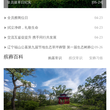
全员拔草日纪实
[05-24]
全员擦阁位日
04-23
拭尘净碑，礼敬生命
04-23
交流互鉴促提升 携手同行共发展
04-23
辽宁福山公墓第九届节地生态草坪葬暨 第一届生态树葬公
09-26
殡葬百科
祭仪式
购墓常识
殡仪常识
安葬习俗