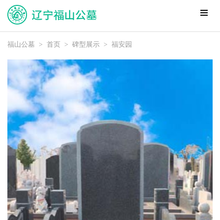
福山公墓
>
首页
>
碑型展示
>
福安园