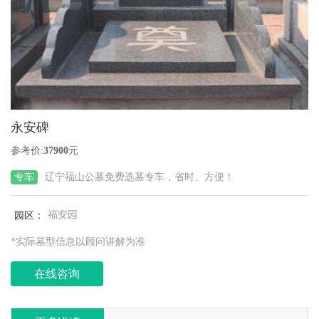
永安碑
参考价:
37900
元
专车
辽宁福山公墓免费选墓专车，省时、方便！
园区：
福安园
*实际墓型信息以顾问讲解为准
在线咨询