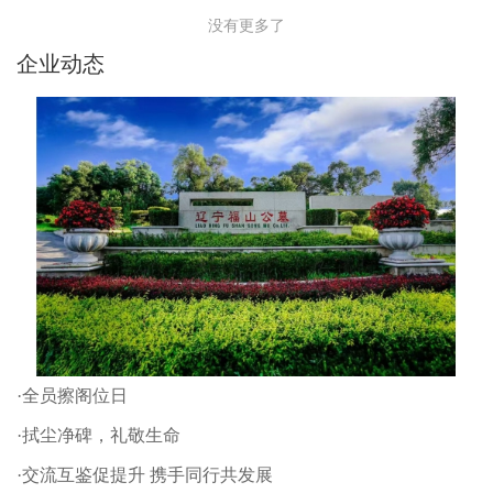
没有更多了
企业动态
·全员擦阁位日
·拭尘净碑，礼敬生命
·交流互鉴促提升 携手同行共发展