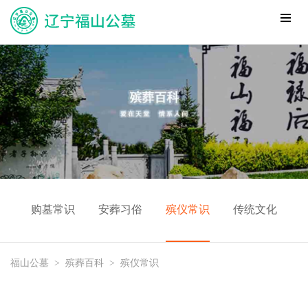
购墓常识
安葬习俗
殡仪常识
传统文化
福山公墓
>
殡葬百科
>
殡仪常识