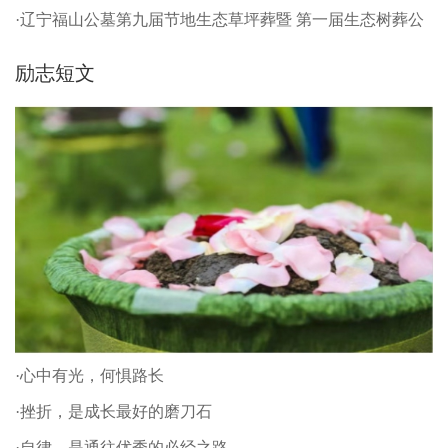
·辽宁福山公墓第九届节地生态草坪葬暨 第一届生态树葬公
祭仪式
励志短文
·心中有光，何惧路长
·挫折，是成长最好的磨刀石
·自律，是通往优秀的必经之路