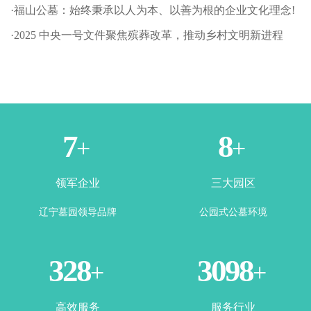
·福山公墓：始终秉承以人为本、以善为根的企业文化理念!
·2025 中央一号文件聚焦殡葬改革，推动乡村文明新进程
1
3
+
+
领军企业
三大园区
辽宁墓园领导品牌
公园式公墓环境
365
3500
+
+
高效服务
服务行业