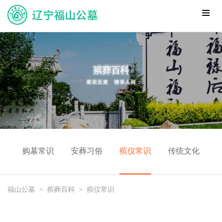
购墓常识
安葬习俗
殡仪常识
传统文化
福山公墓
>
殡葬百科
>
殡仪常识