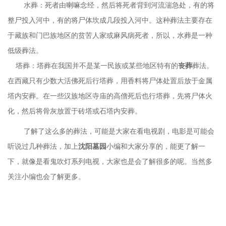
水葬：死者由喇嘛念经，然后将死者背到河流湍急处，有的将
整尸投入河中，有的将尸体坎成几段投入河中。这种葬法主要存在
于藏族和门巴族地区的贫苦人家或麻风病死者，所以，水葬是一种
低级葬法。
塔葬：塔葬在我国并不是某一民族或某些地区特有的
丧葬
葬法。
在西藏只有少数大活佛死后行塔葬，用香料将尸体处置后放于金属
塔内安葬。在一些汉族地区寺庙的高僧死后也行塔葬，先将尸体火
化，然后将骨灰放置于砖塔或石塔内安葬。
了解了这么多的葬法，可能是大家在看电视剧，电影是可能会
听说过几种葬法，加上
沈阳墓园
小编和大家分享的，能更了解一
下，就像是看鬼吹灯系列电视，大家也是会了解很多的呢。当然多
关注小编也会了解更多。