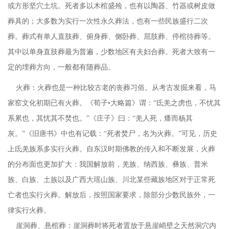
或方形坚穴土坑。死者多以木棺盛殓，也有以陶器、竹器或树皮做
葬具的；大多数为实行一次性永久葬法，也有一些民族盛行二次
葬。葬式有单人直肢葬、俯身葬、侧卧葬、屈肢葬、停棺待葬等。
其中以单身直肢葬最为普遍，少数地区有夫妇合葬。死者大致有一
定的埋葬方向，一般都有随葬品。
火葬：火葬也是一种比较古老的
丧葬
习俗。从考古发掘来看，马
家窑文化初期已有火葬。《荀子
•大略篇》谓：“氐羌之虏也，不忧其
系累也，其忧其不焚也。”《庄子》曰：“羌人死，燔而杨其
灰。”《旧唐书》中也有记载：“死者焚尸，名为火葬。”可见，历史
上氐羌族系多实行火葬。自东汉时期佛教的传入和不断发展，火葬
的分布面也更加扩大：我国解放前，羌族、纳西族、彝族、普米
族、白族、土族以及广西大瑶山族、川北某些藏族地区对于正常死
亡者也实行火葬。解放后，按照国家要求，除部分少数民族外，一
律实行火葬。
崖洞葬、悬棺葬：崖洞葬时将死者置放于悬崖峭壁之天然洞穴内