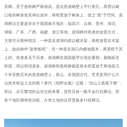
安葬。至于悬棺葬严格地说，是在悬崖峭壁上平行凿孔，再贯以碗
口粗的树条使其伸出崖外，将棺置放于树条上，使之“悬”于空间。崖
洞葬法主要是存在于我国南方地区：如四川、云南、贵州、湖北、
湖南、广东、广西、福建、浙江等地。崖洞葬对死者的放置方式，
大致可分两种情况：一种是在崖洞内搭以横木架，将棺放置在木架
上，故此称作“架壑船棺”；另一种是在洞口内横放圆木，再置棺于其
上的。前者多见于后者。崖洞葬在我国最早出现在夏朝，最晚延至
民国，而以明清居多。崖洞葬和悬棺葬都是将木棺置放于离地面几
十米至数百米的悬崖峭壁上，那么，在我国古代，究竟是用什么方
法把木棺运上去的呢？唐代《朝野佥载》记载：“自山上悬索下柩”，
所以，从它繁琐的运吊过程来看，贫民百姓一般不会行此葬法。而
各个地区拥有统治权、占有土地的达官贵族多行此葬法。