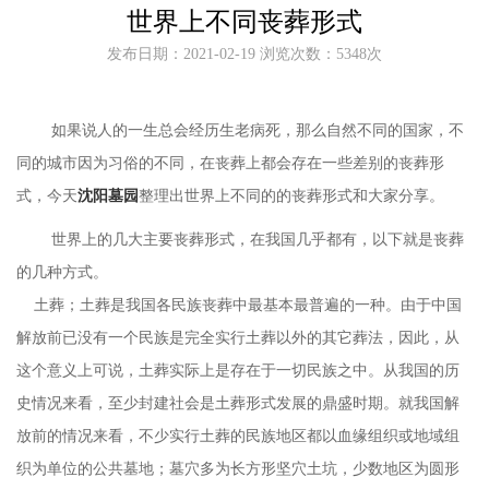
世界上不同丧葬形式
发布日期：2021-02-19 浏览次数：5348次
如果说人的一生总会经历生老病死，那么自然不同的国家，不
同的城市因为习俗的不同，在丧葬上都会存在一些差别的丧葬形
式，今天
沈阳墓园
整理出世界上不同的的丧葬形式和大家分享。
世界上的几大主要丧葬形式，在我国几乎都有，以下就是
丧葬
的几种方式。
土葬；土葬是我国各民族丧葬中最基本最普遍的一种。由于中国
解放前已没有一个民族是完全实行土葬以外的其它葬法，因此，从
这个意义上可说，土葬实际上是存在于一切民族之中。从我国的历
史情况来看，至少封建社会是土葬形式发展的鼎盛时期。就我国解
放前的情况来看，不少实行土葬的民族地区都以血缘组织或地域组
织为单位的公共墓地；墓穴多为长方形坚穴土坑，少数地区为圆形