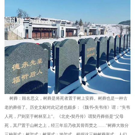
树葬：顾名思义，树葬是将死者置于树上安葬。树葬也是一种古
老的葬俗了。历史文献对此记述也颇多：《魏书•失韦传》谓：“失韦
人死，尸则至于树林至上”。《北史•契丹传》谓契丹葬俗是“父母
死，其尸置于山树之上，经三年后乃收其骨而焚之……”树葬大致分
三种形式：树架式；树屋式；地架式。根据这三种树葬形式，人们