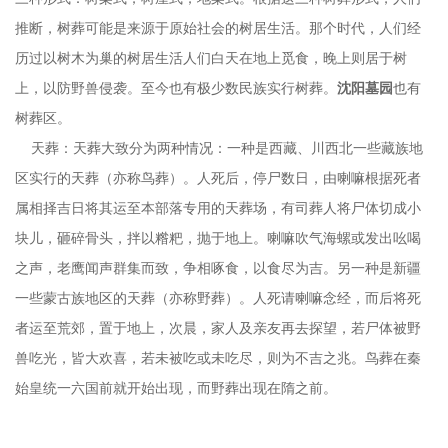
推断，树葬可能是来源于原始社会的树居生活。那个时代，人们经
历过以树木为巢的树居生活人们白天在地上觅食，晚上则居于树
上，以防野兽侵袭。至今也有极少数民族实行树葬。
沈阳墓园
也有
树葬区。
天葬：天葬大致分为两种情况：一种是西藏、川西北一些藏族地
区实行的天葬（亦称鸟葬）。人死后，停尸数日，由喇嘛根据死者
属相择吉日将其运至本部落专用的天葬场，有司葬人将尸体切成小
块儿，砸碎骨头，拌以糌粑，抛于地上。喇嘛吹气海螺或发出吆喝
之声，老鹰闻声群集而致，争相啄食，以食尽为吉。另一种是新疆
一些蒙古族地区的天葬（亦称野葬）。人死请喇嘛念经，而后将死
者运至荒郊，置于地上，次晨，家人及亲友再去探望，若尸体被野
兽吃光，皆大欢喜，若未被吃或未吃尽，则为不吉之兆。鸟葬在秦
始皇统一六国前就开始出现，而野葬出现在隋之前。