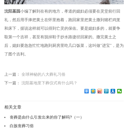
沈阳墓园
小编了解到在有的地方，孝道的媳妇必须要在灵堂前行回
礼，然后用手捧把黄土在怀里抱
着，跑回家里把黄土撒到猪栏鸡笼
和床下，据说这样就可以得到亡灵的保佑。要是媳妇多的，就要争
取第一个吉祥，甚至有脱掉鞋子抄水路捷径回家的。撒完黄土之
后，媳妇要急急忙忙地跑到厨房里吃几口饭菜，这叫做
"进宝"，是为
了图个吉利。
上一篇：
全球神秘的八大葬礼习俗
下一篇：
沈阳墓地里下葬仪式有什么吗？
相关文章
丧葬是由什么引发出来的你了解吗?（一）
白族丧葬习俗