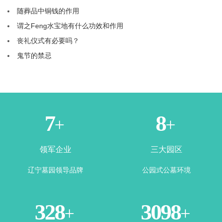
随葬品中铜钱的作用
谓之Feng水宝地有什么功效和作用
丧礼仪式有必要吗？
鬼节的禁忌
3
5
+
+
领军企业
三大园区
辽宁墓园领导品牌
公园式公墓环境
355
3385
+
+