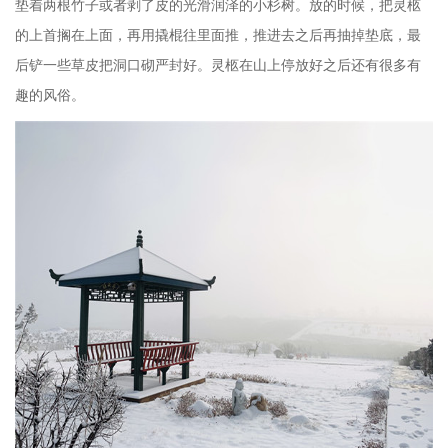
垫着两根竹子或者剥了皮的光滑润泽的小杉树。放的时候，把灵柩
的上首搁在上面，再用撬棍往里面推，推进去之后再抽掉垫底，最
后铲一些草皮把洞口砌严封好。灵柩在山上停放好之后还有很多有
趣的风俗。