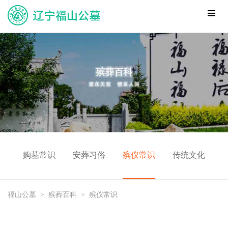
购墓常识
安葬习俗
殡仪常识
传统文化
福山公墓
>
殡葬百科
>
殡仪常识