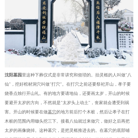
沈阳墓园
里
这种下葬仪式是非常讲究和烦琐的。抬灵柩的人叫做
"八
仙"，挖好棺材洞穴叫做"打穴"。在打穴之前还要祭祀开山，孝子要
烧香点烛行开山礼。有的地方要请地仙，还要画太岁，开山的时候
要避开太岁的方向，不然就是"太岁头上动土"，丧家就会遭受到祸
害。开山的时候要在做
墓穴
的地方前后打个木桩，然后让孝子在打
木桩的范围内用锄头挖三下。接着八仙就过来做穴，做好之后再把
太岁的画像烧掉。这种墓穴，是把灵柩推进去的。在墓穴的底部铺