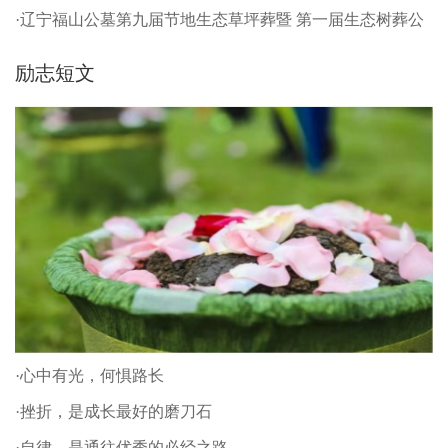
·辽宁福山公墓第九届节地生态草坪葬暨 第一届生态树葬公
祭仪式
励志短文
·心中有光，何惧路长
·挫折，是成长最好的磨刀石
·自律，是通往优秀的必经之路