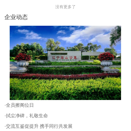
没有更多了
企业动态
·全员擦阁位日
·拭尘净碑，礼敬生命
·交流互鉴促提升 携手同行共发展