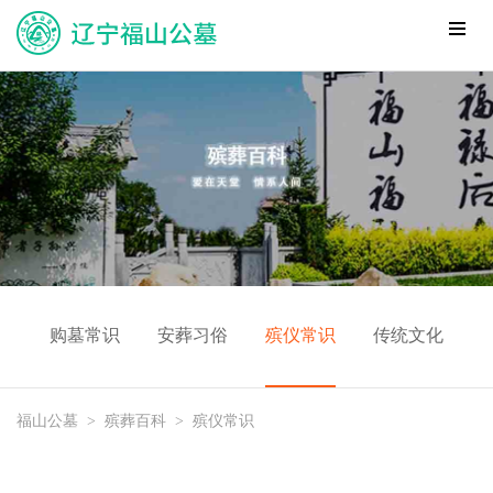
购墓常识
安葬习俗
殡仪常识
传统文化
福山公墓
>
殡葬百科
>
殡仪常识