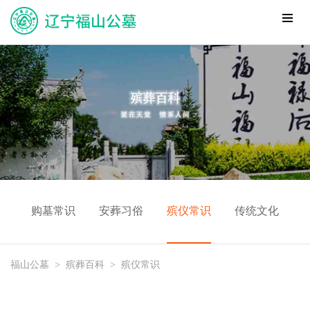
购墓常识
安葬习俗
殡仪常识
传统文化
福山公墓
>
殡葬百科
>
殡仪常识