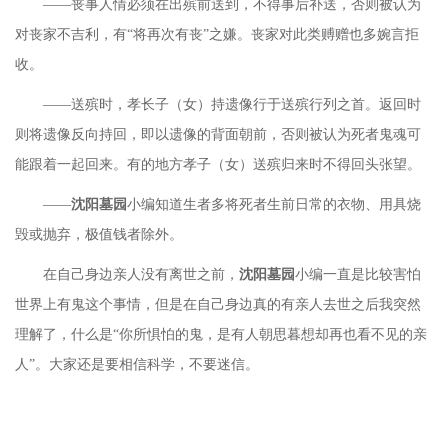
——丧事人情必须在出殡前送到，不得事后补送，否则被认为
对丧家不吉利，有“将再次有丧”之嫌。丧家对此类赙赠也多婉言拒
收。
——送殡时，孝长子（女）持遗像行于送殡行列之首。返回时
则将遗像反向持回，即以遗像的背面朝前，否则被认为死者鬼魂可
能跟着一起回来。有的地方孝子（女）送殡归来时不得回头张望。
——
沈阳墓园
小编知道生者多将死者生前日常的衣物、用具烧
毁或抛弃，极值钱者除外。
在自己身边亲人没有离世之前，
沈阳墓园
小编一直是比较害怕
世界上有鬼这个事情，但是在自己身边真的有亲人去世之后我突然
理解了，什么是
“你所惧怕的鬼，是有人朝思暮想却再也看不见的亲
人”。大家还是要相信科学，不要迷信。