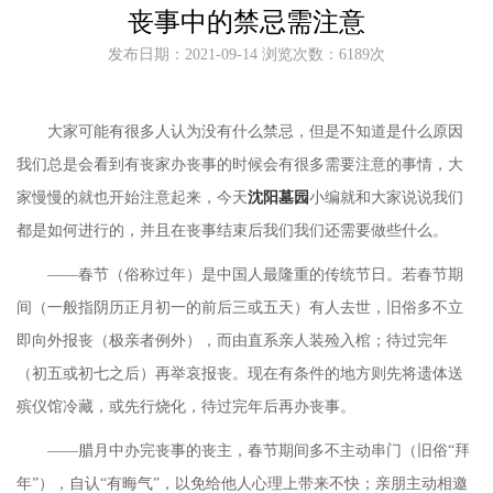
丧事中的禁忌需注意
发布日期：2021-09-14 浏览次数：6189次
大家可能有很多人认为没有什么禁忌，但是不知道是什么原因
我们总是会看到有丧家办丧事的时候会有很多需要注意的事情，大
家慢慢的就也开始注意起来，今天
沈阳墓园
小编就和大家说说我们
都是如何进行的，并且在丧事结束后我们我们还需要做些什么。
——春节（俗称过年）是中国人最隆重的传统节日。若春节期
间（一般指阴历正月初一的前后三或五天）有人去世，旧俗多不立
即向外报丧（极亲者例外），而由直系亲人装殓入棺；待过完年
（初五或初七之后）再举哀报丧。现在有条件的地方则先将遗体送
殡仪馆冷藏，或先行烧化，待过完年后再办丧事。
——腊月中办完丧事的丧主，春节期间多不主动串门（旧俗“拜
年”），自认“有晦气”，以免给他人心理上带来不快；亲朋主动相邀