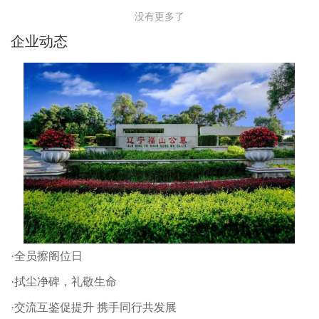
没有更多了
企业动态
·全员擦阁位日
·拭尘净碑，礼敬生命
·交流互鉴促提升 携手同行共发展