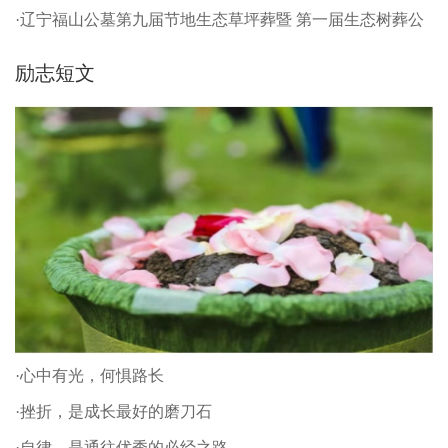
·辽宁福山公墓第九届节地生态草坪葬暨 第一届生态树葬公
祭仪式
励志短文
·心中有光，何惧路长
·挫折，是成长最好的磨刀石
·自律，是通往优秀的必经之路