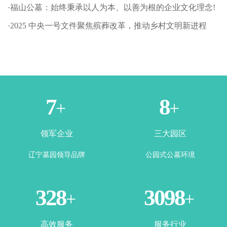
·福山公墓：始终秉承以人为本、以善为根的企业文化理念!
·2025 中央一号文件聚焦殡葬改革，推动乡村文明新进程
1
3
+
+
领军企业
三大园区
辽宁墓园领导品牌
公园式公墓环境
365
3500
+
+
高效服务
服务行业