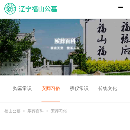
购墓常识
安葬习俗
殡仪常识
传统文化
福山公墓
>
殡葬百科
>
安葬习俗