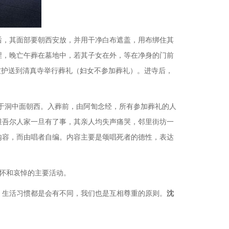
，其面部要朝西安放，并用干净白布遮盖，用布绑住其
埋，晚亡午葬在
墓地
中
，若其子女在外，等在净身的门前
友护送到清真寺举行葬礼（妇女不参加葬礼）。进寺后，
于洞中面朝西。入葬前，由阿訇念经，所有参加葬礼的人
维吾尔人家一旦有了事，其亲人均失声痛哭，邻里街坊一
内容，而由唱者自编。内容主要是颂唱死者的德性，表达
缅怀和哀悼的主要活动。
，生活习惯都是会有不同，我们也是互相尊重的原则。
沈