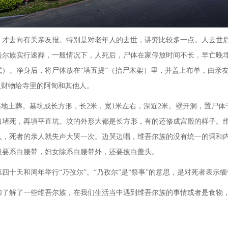
去向有关亲友报。特别是对老年人的去世，讲究比较多一点。人去世后
吾尔族实行速葬，一般情况下，人死后，尸体在家停放时间不长，早亡晚
式）。净身后，将尸体放在
“塔五提”（抬尸木架）里，并盖上布单，由亲
及财物给寺里的阿訇和其他人。
地土葬。墓坑成长方形，长2米，宽1米左右，深近2米。壁开洞，置尸体
口堵死，再填平直坑。坟的外形大都是长方形，有的还修成宫殿的样子。
人，死者的亲人就失声大哭一次。边哭边唱，维吾尔族的没有统一的词和
般要系白腰带，妇女除系白腰带外，还要披白盖头。
第四十天和周年举行
“乃孜尔”。“乃孜尔”是“祭事”的意思，是对死者表示
加了解了一些维吾尔族，在我们生活当中遇到维吾尔族的事情或者是食物