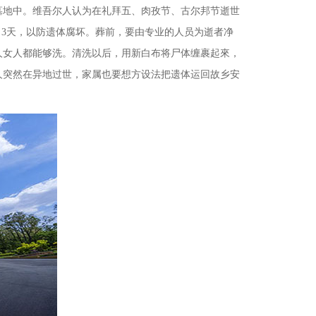
墓地
中。维
吾尔人认为在礼拜五、肉孜节、古尔邦节逝世
出3天，以防遗体腐坏。葬前，要由专业的人员为逝者净
人女人都能够洗。清洗以后，用新白布将尸体缠裹起來，
人突然在异地过世，家属也要想方设法把遗体运回故乡安