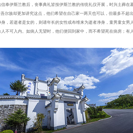
族信奉伊斯兰教后，丧事典礼皆按伊斯兰教的传统礼仪开展，时兴土葬
在
而维吾尔族却更加讲究这点，他们希望在自己家一两天也可以，但最多不超
净身，若逝者是女的，则请年长的女性或布维来为逝者净身，童男童女男
余人不可入内。如病人无望时，他们便回到家中，而不希望死在病房；有