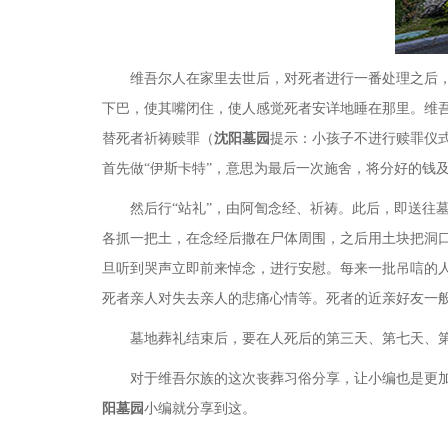
维吾尔人在家里去世后，对死者进行一番处理之后，才
下巴，使其嘴闭住，使人感觉死者安详地睡在那里。维
替死者祈祷赎罪（
沈阳墓园
提示：
小孩子不进行赎罪仪
首先做“伊斯卡特”，意思为最后一次施舍，将分好的钱
然后行“站礼”，由阿訇念经、祈祷。此后，即送往墓
各抓一把土，在念经后撒在尸体周围，之后用土块把洞
旦听到哭声立即前来悼念，进行安慰。每来一批吊唁的
死者亲人对失去亲人的悲痛心情等。死者的近亲好友一
墓地
葬礼结束后，要在人死后的第三天、第七天、
对于维吾尔族的这次丧葬习俗分享，让小编也是更
阳墓园
小编就分享到这。