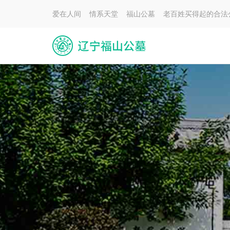
爱在人间 情系天堂 福山公墓 老百姓买得起的合法