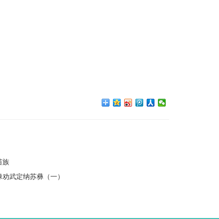
苗族
禄劝武定纳苏彝（一）