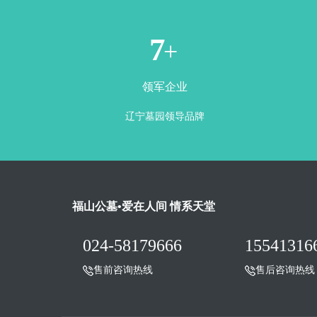
1
+
领军企业
辽宁墓园领导品牌
福山公墓•爱在人间 情系天堂
024-58179666
15541316
售前咨询热线
售后咨询热线