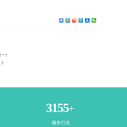
（一）
么？
3500
+
服务行业