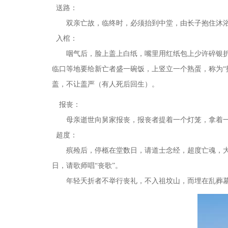
送路：
双亲亡故，临终时，必须抬到中堂，由长子抱住沐浴
入棺：
咽气后，脸上盖上白纸，嘴里用红纸包上少许碎银折
临口等地要给新亡者盛一碗饭，上竖立一个熟蛋，称为
盖，不让盖严（有人死后回生）。
报丧：
母亲逝世向舅家报丧，报丧者提着一个灯笼，拿着一把
超度：
殡殓后，停柩在堂数日，请道士念经，超度亡魂，大
日，请歌师唱“丧歌”。
年轻夭折者不举行丧礼，不入祖坟山，而埋在乱葬