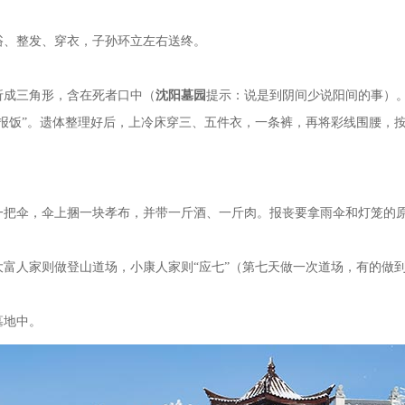
、整发、穿衣，子孙环立左右送终。
成三角形，含在死者口中（
沈阳墓园
提示：说是到阴间少说阳间的事）
“报饭”。遗体整理好后，上冷床穿三、五件衣，一条裤，再将彩线围腰，
伞，伞上捆一块孝布，并带一斤酒、一斤肉。报丧要拿雨伞和灯笼的原
富人家则做登山道场，小康人家则
“应七”（第七天做一次道场，有的做到
墓地
中。