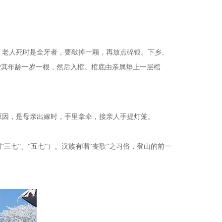
。老人死时是全牙者，要敲掉一颗，再放点碎银。下乡、
按其年龄一岁一根，然后入棺。棺底由亲属垫上一层棺
因，是母亲出嫁时，手里拿伞，接亲人手提灯笼。
“三七”、“五七”）。汉族有唱“丧歌”之习俗，登山的前一