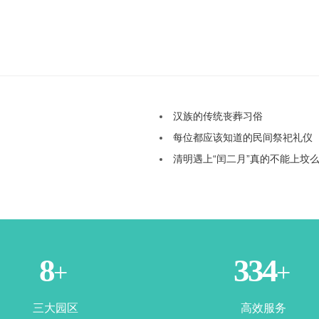
汉族的传统丧葬习俗
每位都应该知道的民间祭祀礼仪
清明遇上“闰二月”真的不能上坟
3
365
+
+
三大园区
高效服务