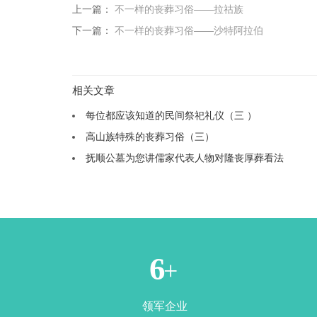
上一篇：
不一样的丧葬习俗——拉祜族
下一篇：
不一样的丧葬习俗——沙特阿拉伯
相关文章
每位都应该知道的民间祭祀礼仪（三 ）
高山族特殊的丧葬习俗（三）
抚顺公墓为您讲儒家代表人物对隆丧厚葬看法
1
+
领军企业