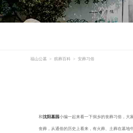
福山公墓
>
殡葬百科
>
安葬习俗
和
沈阳墓园
小编一起来看一下侗乡的丧葬习俗，大
丧葬，从通俗的历史上看来，有火葬、土葬在
墓地