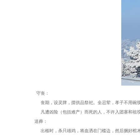
守丧：
丧期，设灵牌，摆供品祭祀。全忌荤，孝子不用碗筷，
凡遭凶险（包括难产）而死的人，不许入团寨和祖坟
送葬：
出柩时，杀只雄鸡，将血洒在门槛边，然后捆好棺木