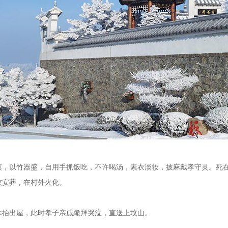
以竹器盛，自用手抓饭吃，不许喝汤，素衣淡妆，披麻戴孝守灵。死在
安葬，在村外火化。
抬出屋，此时孝子亲戚跪拜哭泣，直送上坟山。