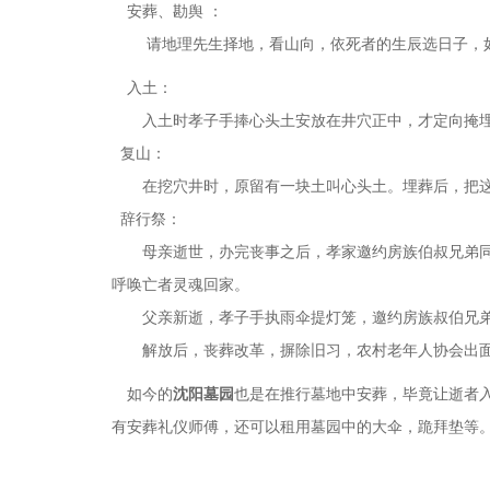
安葬、勘舆
：
请地理先生择地，看山向，依死者的生辰选日子，
入土：
入土时孝子手捧心头土安放在井穴正中，才定向掩埋。
复山：
在挖穴井时，原留有一块土叫心头土。埋葬后，把这
辞行祭：
母亲逝世，办完丧事之后，孝家邀约房族伯叔兄弟同去
呼唤亡者灵魂回家。
父亲新逝，孝子手执雨伞提灯笼，邀约房族叔伯兄弟
解放后，丧葬改革，摒除旧习，农村老年人协会出面，
如今的
沈阳墓园
也是在推行墓地中安葬，毕竟让逝者
有安葬礼仪师傅，还可以租用墓园中的大伞，跪拜垫等