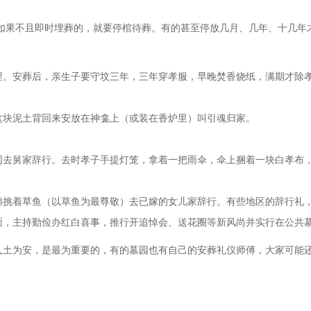
如果不且即时埋葬的，就要停棺待葬。有的甚至停放几月、几年、十几年
安葬后，亲生子要守坟三年，三年穿孝服，早晚焚香烧纸，满期才除孝
块泥土背回来安放在神龛上（或装在香炉里）叫引魂归家。
舅家辞行。去时孝子手提灯笼，拿着一把雨伞，伞上捆着一块白孝布，
挑着草鱼（以草鱼为最尊敬）去已嫁的女儿家辞行。有些地区的辞行礼
主持勤俭办红白喜事，推行开追悼会、送花圈等新风尚并实行在公共墓
入土为安，是最为重要的，有的墓园也有自己的安葬礼仪师傅，大家可能
。