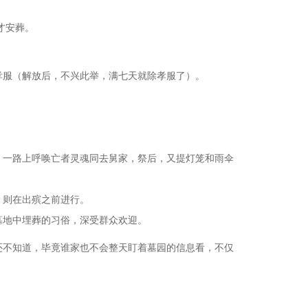
才安葬。
服（解放后，不兴此举，满七天就除孝服了）。
一路上呼唤亡者灵魂同去舅家，祭后，又提灯笼和雨伞
，则在出殡之前进行。
地中埋葬的习俗，深受群众欢迎。
还不知道，毕竟谁家也不会整天盯着墓园的信息看，不仅