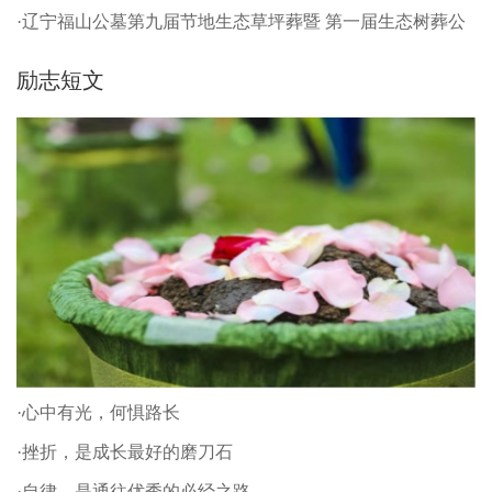
·辽宁福山公墓第九届节地生态草坪葬暨 第一届生态树葬公
祭仪式
励志短文
·心中有光，何惧路长
·挫折，是成长最好的磨刀石
·自律，是通往优秀的必经之路