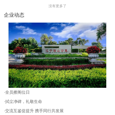
没有更多了
企业动态
·全员擦阁位日
·拭尘净碑，礼敬生命
·交流互鉴促提升 携手同行共发展