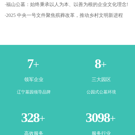
·福山公墓：始终秉承以人为本、以善为根的企业文化理念!
·2025 中央一号文件聚焦殡葬改革，推动乡村文明新进程
1
3
+
+
领军企业
三大园区
辽宁墓园领导品牌
公园式公墓环境
365
3500
+
+
高效服务
服务行业