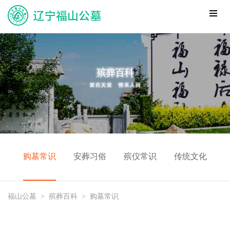
购墓常识
安葬习俗
殡仪常识
传统文化
福山公墓
>
殡葬百科
>
购墓常识