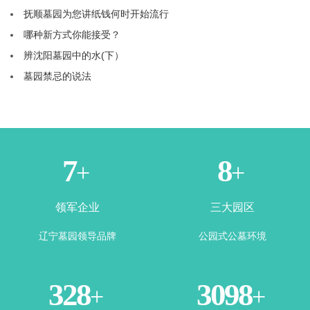
抚顺墓园为您讲纸钱何时开始流行
哪种新方式你能接受？
辨沈阳墓园中的水(下）
墓园禁忌的说法
2
4
+
+
领军企业
三大园区
辽宁墓园领导品牌
公园式公墓环境
360
3443
+
+