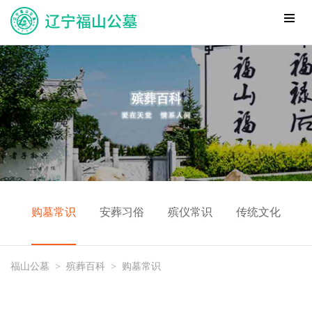
购墓常识
安葬习俗
殡仪常识
传统文化
福山公墓
>
殡葬百科
>
购墓常识