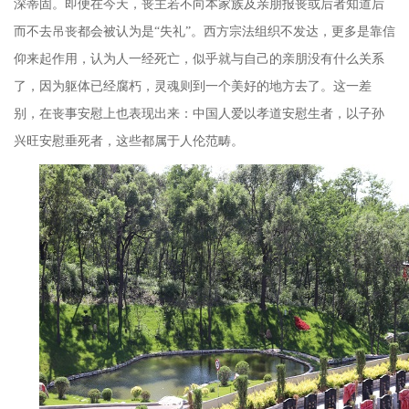
深蒂固。即便在今天，丧主若不向本家族及亲朋报丧或后者知道后
而不去吊丧都会被认为是
“
失礼
”
。西方宗法组织不发达，更多是靠信
仰来起作用，认为人一经死亡，似乎就与自己的亲朋没有什么关系
了，因为躯体已经腐朽，灵魂则到一个美好的地方去了。这一差
别，在丧事安慰上也表现出来：中国人爱以孝道安慰生者，以子孙
兴旺安慰垂死者，这些都属于人伦范畴。