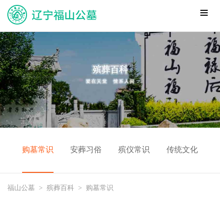
购墓常识
安葬习俗
殡仪常识
传统文化
福山公墓
>
殡葬百科
>
购墓常识