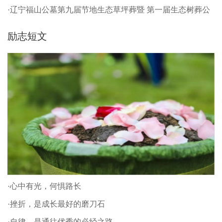
·辽宁福山公墓第九届节地生态草坪葬暨 第一届生态树葬公
祭仪式
励志短文
·心中有光，何惧路长
·挫折，是成长最好的磨刀石
·自律，是通往优秀的必经之路