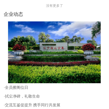
没有更多了
企业动态
·全员擦阁位日
·拭尘净碑，礼敬生命
·交流互鉴促提升 携手同行共发展