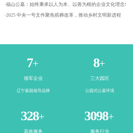
·福山公墓：始终秉承以人为本、以善为根的企业文化理念!
·2025 中央一号文件聚焦殡葬改革，推动乡村文明新进程
1
3
+
+
领军企业
三大园区
辽宁墓园领导品牌
公园式公墓环境
365
3500
+
+
高效服务
服务行业