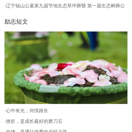
·辽宁福山公墓第九届节地生态草坪葬暨 第一届生态树葬公
祭仪式
励志短文
·心中有光，何惧路长
·挫折，是成长最好的磨刀石
·自律，是通往优秀的必经之路