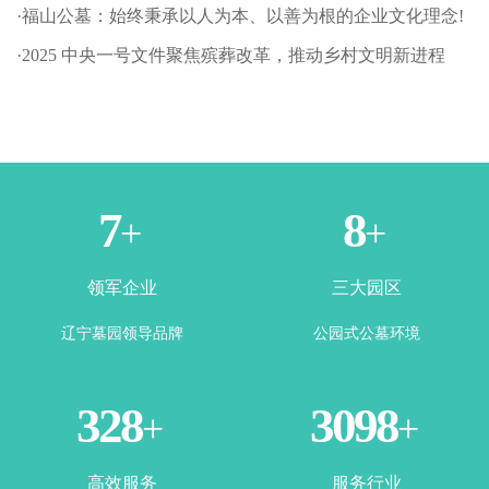
·福山公墓：始终秉承以人为本、以善为根的企业文化理念!
·2025 中央一号文件聚焦殡葬改革，推动乡村文明新进程
1
3
+
+
领军企业
三大园区
辽宁墓园领导品牌
公园式公墓环境
365
3500
+
+
高效服务
服务行业