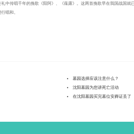
丧礼中传唱千年的挽歌《阳阿》、《薤露》。这两首挽歌早在我国战国就
进行唱和。
墓园选择应该注意什么？
沈阳墓园为您讲死亡活动
在沈阳墓园买完墓位安葬证丢了