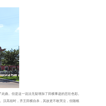
有了此曲。但是这一说法无疑增加了田横事迹的悲壮色彩。
歌。汉高祖时，齐王田横自杀，其故吏不敢哭泣，但随柩