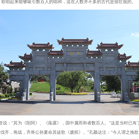
，歌唱起来能够吸引数百人的唱和，这在人数并不多的古代是很壮观的。
曾说：“其为《阳阿》、《薤露》，国中属而和者数百人。”这是当时已
子伐齐，将战，齐将公孙夏命其徒歌《虞殡》。”孔颖达注：“今人谓之挽