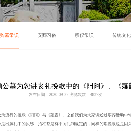
购墓常识
安葬习俗
殡仪常识
传统文化
顺公墓为您讲丧礼挽歌中的《阳阿》、《薤
发布日期：2020-09-27 浏览次数：4837次
较为流行的挽歌《阳阿》与《薤露》。之前我们为大家讲述过殡葬活动中
像是出殡礼中的执绋、抬杠都是有不同礼制规定的，同样的唱挽歌也是因