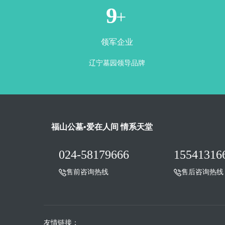
1
+
领军企业
辽宁墓园领导品牌
福山公墓•爱在人间 情系天堂
024-58179666
15541316
售前咨询热线
售后咨询热线
友情链接：