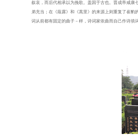
叙哀，而后代相承以为挽歌。盖因于古也。晋成帝咸康
弟充当；在《薤露》和《蒿里》的来源上则重复了崔豹
词从前都有固定的曲子－样，诗词家依曲而自己作诗填