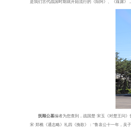
是我们古代战国时期就开始流行的《阳阿》、《薤露》
抚顺公墓
编者为您查到，战国楚·宋玉《对楚王问》
宋·郑樵《通志略》礼四《挽歌》：“鲁哀公十一年，吴