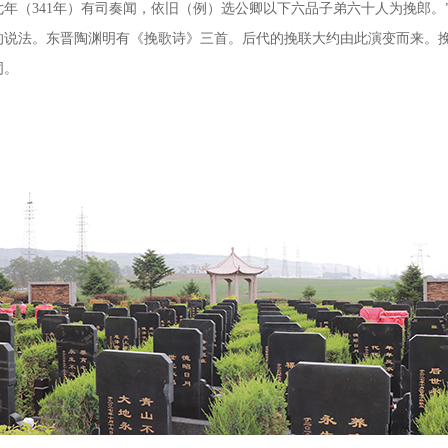
七年（
341
年）有司奏闻，依旧（例）选公卿以下六品子弟六十人为挽郎。
的说法。东晋陶渊明有《挽歌诗》三首。后代的挽联大约由此演变而来。
词。