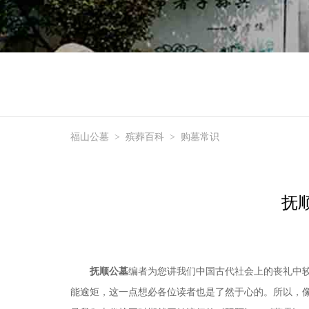
福山公墓
>
殡葬百科
>
购墓常识
抚
抚顺公墓
编者为您讲我们中国古代社会上的丧礼中
能逾矩，这一点想必各位读者也是了然于心的。所以，