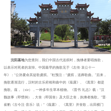
沈阳墓地
为您查到，我们中国古代送殡时，挽绋者要唱挽歌，
以表示对死者的哀悼。中国最早的挽歌见于《左传·哀公十一
年》：“公孙夏命其徒歌虞殡。”杜预注：“虞殡，送葬歌曲。”后来，
挽歌逐渐流行，汉时的古乐府相和曲中的《薤露》、《蒿里》都是
挽歌。薤，（
xie
），一种多年生草本植物。《晋书·礼志》载：“汉
魏故事（即惯例），大丧（即国丧）及大臣之丧，执绋者挽歌。”晋·
崔豹《古今注·音乐》说：“《薤露》、《蒿里》并丧歌，出田横门