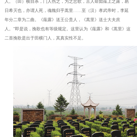
人。（田）横自杀，门人伤之，为之悲歌，言人命如薤上之露，易
日希灭也，亦谓人死，魂魄归乎蒿里
……
至（汉）孝武帝时，李延
年分二章为二曲。《薤露》送王公贵人，《蒿里》送士大夫庶
人。”即是说，挽歌也有等级规定。这里认为《薤露》和《蒿里》这
二首挽歌是出于田横门人，其真实性不足。