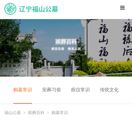
购墓常识
安葬习俗
殡仪常识
传统文化
福山公墓
>
殡葬百科
>
购墓常识