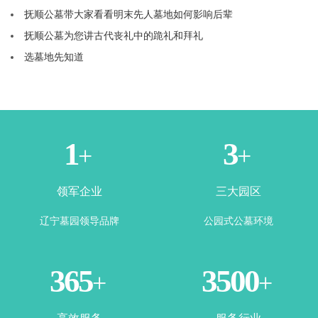
抚顺公墓带大家看看明末先人墓地如何影响后辈
抚顺公墓为您讲古代丧礼中的跪礼和拜礼
选墓地先知道
1
3
+
+
领军企业
三大园区
辽宁墓园领导品牌
公园式公墓环境
365
3500
+
+