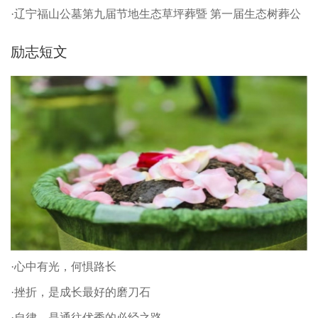
·辽宁福山公墓第九届节地生态草坪葬暨 第一届生态树葬公
祭仪式
励志短文
·心中有光，何惧路长
·挫折，是成长最好的磨刀石
·自律，是通往优秀的必经之路