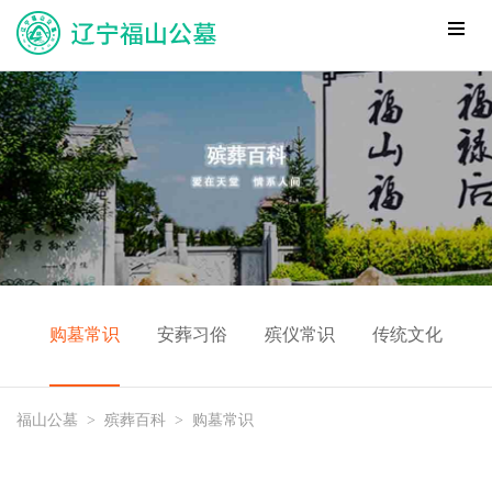
购墓常识
安葬习俗
殡仪常识
传统文化
福山公墓
>
殡葬百科
>
购墓常识