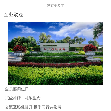
没有更多了
企业动态
·全员擦阁位日
·拭尘净碑，礼敬生命
·交流互鉴促提升 携手同行共发展