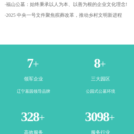
·福山公墓：始终秉承以人为本、以善为根的企业文化理念!
·2025 中央一号文件聚焦殡葬改革，推动乡村文明新进程
1
3
+
+
领军企业
三大园区
辽宁墓园领导品牌
公园式公墓环境
365
3500
+
+
高效服务
服务行业