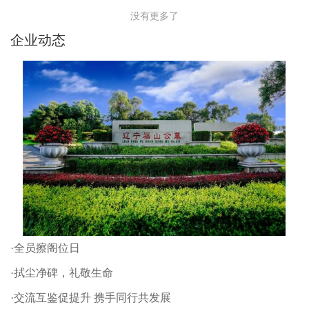
没有更多了
企业动态
·全员擦阁位日
·拭尘净碑，礼敬生命
·交流互鉴促提升 携手同行共发展