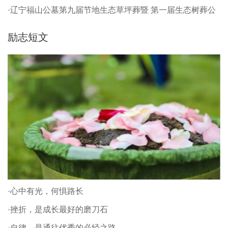
·辽宁福山公墓第九届节地生态草坪葬暨 第一届生态树葬公
祭仪式
励志短文
·心中有光，何惧路长
·挫折，是成长最好的磨刀石
·自律，是通往优秀的必经之路