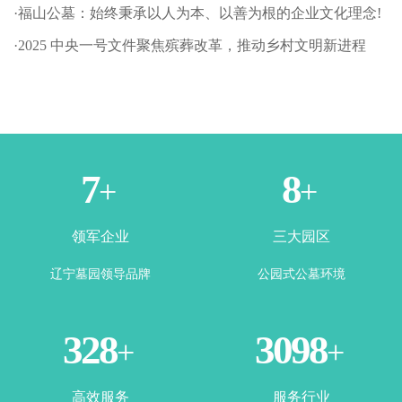
·福山公墓：始终秉承以人为本、以善为根的企业文化理念!
·2025 中央一号文件聚焦殡葬改革，推动乡村文明新进程
1
3
+
+
领军企业
三大园区
辽宁墓园领导品牌
公园式公墓环境
365
3500
+
+
高效服务
服务行业