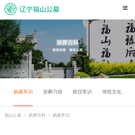
购墓常识
安葬习俗
殡仪常识
传统文化
福山公墓
>
殡葬百科
>
购墓常识