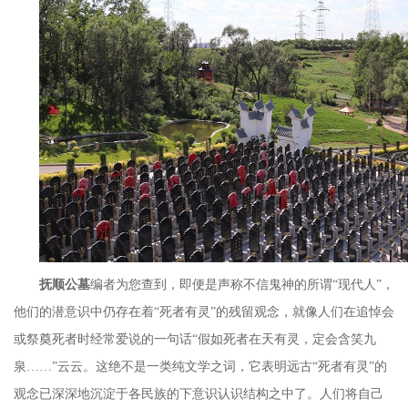
抚顺公墓
编者为您查到，即便是声称不信鬼神的所谓
“
现代人
”
，
他们的潜意识中仍存在着
“
死者有灵
”
的残留观念，就像人们在追悼会
或祭奠死者时经常爱说的一句话
“
假如死者在天有灵，定会含笑九
泉
……”
云云。这绝不是一类纯文学之词，它表明远古
“
死者有灵
”
的
观念已深深地沉淀于各民族的下意识认识结构之中了。人们将自己