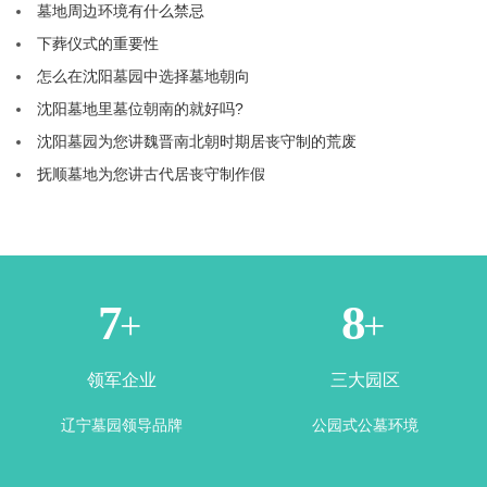
墓地周边环境有什么禁忌
下葬仪式的重要性
怎么在沈阳墓园中选择墓地朝向
沈阳墓地里墓位朝南的就好吗?
沈阳墓园为您讲魏晋南北朝时期居丧守制的荒废
抚顺墓地为您讲古代居丧守制作假
1
3
+
+
领军企业
三大园区
辽宁墓园领导品牌
公园式公墓环境