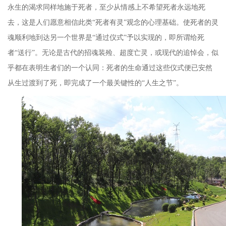
永生的渴求同样地施于死者，至少从情感上不希望死者永远地死
去，这是人们愿意相信此类
“
死者有灵
”
观念的心理基础。使死者的灵
魂顺利地到达另一个世界是
“
通过仪式
”
予以实现的，即所谓给死
者
“
送行
”
。无论是古代的招魂装殓、超度亡灵，或现代的追悼会，似
乎都在表明生者们的一个认同：死者的生命通过这些仪式便已安然
从生过渡到了死，即完成了一个最关键性的
“
人生之节
”
。