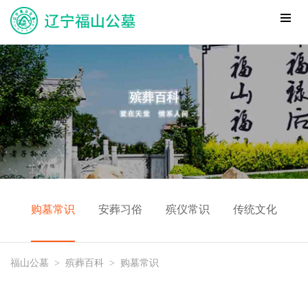
购墓常识
安葬习俗
殡仪常识
传统文化
福山公墓
>
殡葬百科
>
购墓常识