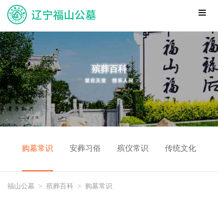
购墓常识
安葬习俗
殡仪常识
传统文化
福山公墓
>
殡葬百科
>
购墓常识