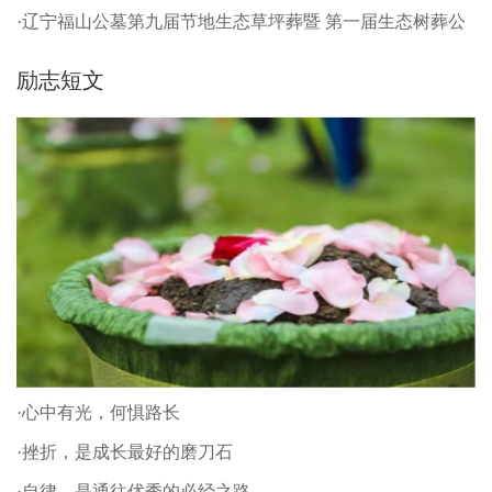
·辽宁福山公墓第九届节地生态草坪葬暨 第一届生态树葬公
祭仪式
励志短文
·心中有光，何惧路长
·挫折，是成长最好的磨刀石
·自律，是通往优秀的必经之路