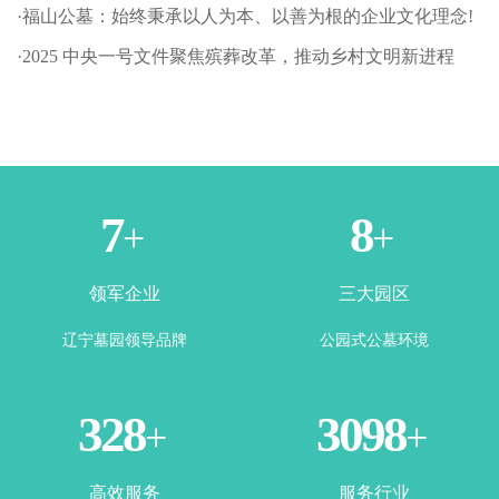
·福山公墓：始终秉承以人为本、以善为根的企业文化理念!
·2025 中央一号文件聚焦殡葬改革，推动乡村文明新进程
1
3
+
+
领军企业
三大园区
辽宁墓园领导品牌
公园式公墓环境
365
3500
+
+
高效服务
服务行业