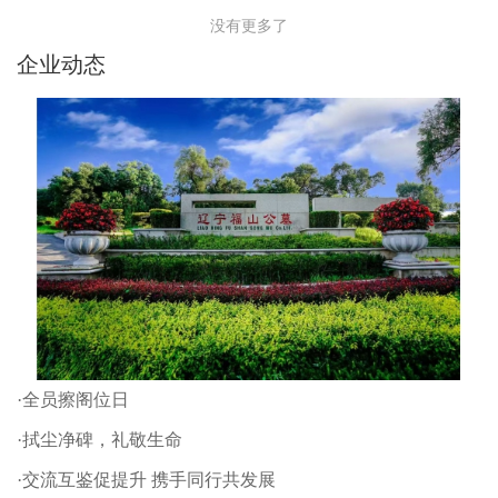
没有更多了
企业动态
·全员擦阁位日
·拭尘净碑，礼敬生命
·交流互鉴促提升 携手同行共发展