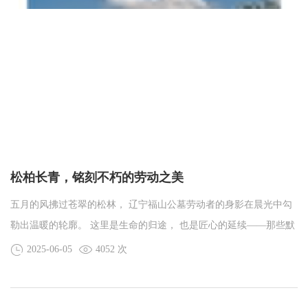
松柏长青，铭刻不朽的劳动之美
五月的风拂过苍翠的松林， 辽宁福山公墓劳动者的身影在晨光中勾
勒出温暖的轮廓。 这里是生命的归途， 也是匠心的延续——那些默
默擦拭墓碑的双手、
2025-06-05
4052 次