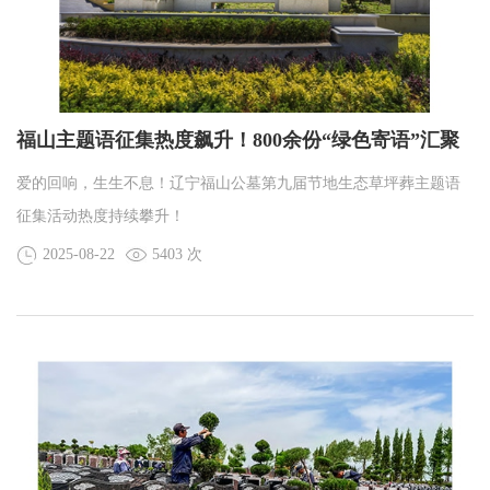
福山主题语征集热度飙升！800余份“绿色寄语”汇聚
福山
爱的回响，生生不息！辽宁福山公墓第九届节地生态草坪葬主题语
征集活动热度持续攀升！
2025-08-22
5403 次