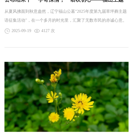
语正式揭晓
从夏风拂面到秋意盎然，辽宁福山公墓“2025年度第九届草坪葬主题
语征集活动”，在一个多月的时光里，汇聚了无数市民的赤诚心意。
有人提笔写下对生命的敬畏，字句间藏着对逝者的温柔惦念；有人
2025-09-19
4127 次
斟酌词句诉说对绿色殡葬的期待，笔墨里满是对自然共生的美好向
往。