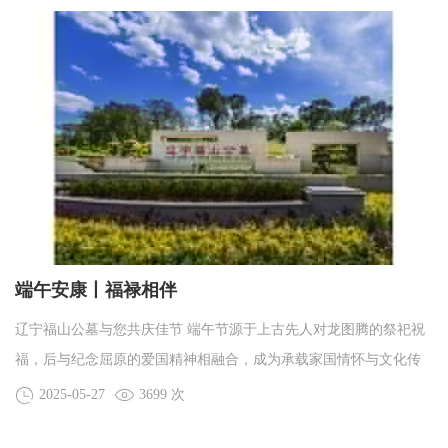
端午安康丨福禄相伴
辽宁福山公墓与您共庆佳节 端午节源于上古先人对龙图腾的祭祀祝
福，后与纪念屈原的爱国精神相融合，成为承载家国情怀与文化传
承的重要节日。值此佳节，辽宁福山公墓端午送礼即将开启，快来
2025-05-27
3699 次
为您的亲人送上端午祝福吧！