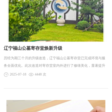
辽宁福山公墓寄存堂焕新升级
历经为期三个月的升级改造，辽宁福山公墓寄存堂已完成环境与服
务全面优化。此次改造对寄存堂室内外进行了修缮美化，显著提升
了采光、通风条件，并铺设了室内防滑地板等，着力打造更加安
2025-07-18
4448 次
全、温馨、舒适的寄存环境。