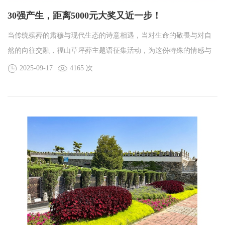
30强产生，距离5000元大奖又近一步！
当传统殡葬的肃穆与现代生态的诗意相遇，当对生命的敬畏与对自
然的向往交融，福山草坪葬主题语征集活动，为这份特殊的情感与
文化找到了最美的表达。9月11日，该活动正式进入最终评审阶段，
2025-09-17
4165 次
一场关于生命、自然与传承的文化对话，在专家与作品的碰撞中温
情启幕。