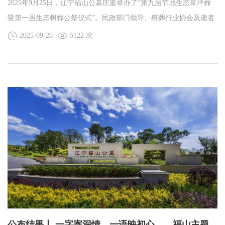
2025年9月25日，辽宁福山公墓庄重举办了“第九届节地生态草坪葬
暨第一届生态树葬公祭仪式”。民政部门领导、殡葬行业协会及逝者
家属共同参与此次活动，以绿色简约而不失庄严的方式，送别逝
2025-09-26
5122 次
者、致敬生命。
公布结果丨 一字寄深情，一语映初心——福山主题