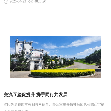
2026-04-23
4826 次
交流互鉴促提升 携手同行共发展
沈阳陶然寝园常务副总尚德育、办公室主任梅林携团队莅临辽宁福