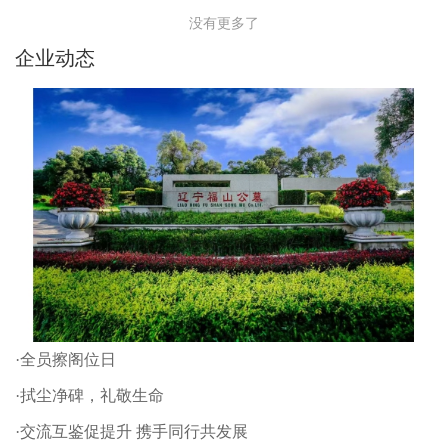
没有更多了
企业动态
·全员擦阁位日
·拭尘净碑，礼敬生命
·交流互鉴促提升 携手同行共发展