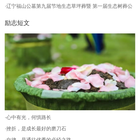
·辽宁福山公墓第九届节地生态草坪葬暨 第一届生态树葬公
祭仪式
励志短文
·心中有光，何惧路长
·挫折，是成长最好的磨刀石
·自律，是通往优秀的必经之路