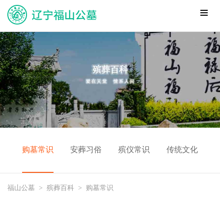
购墓常识
安葬习俗
殡仪常识
传统文化
福山公墓
>
殡葬百科
>
购墓常识