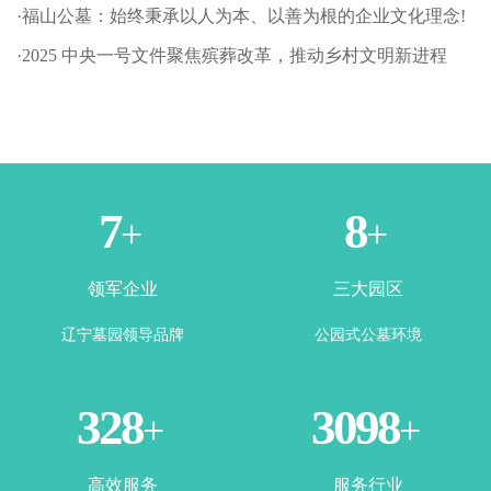
·福山公墓：始终秉承以人为本、以善为根的企业文化理念!
·2025 中央一号文件聚焦殡葬改革，推动乡村文明新进程
1
3
+
+
领军企业
三大园区
辽宁墓园领导品牌
公园式公墓环境
365
3500
+
+
高效服务
服务行业