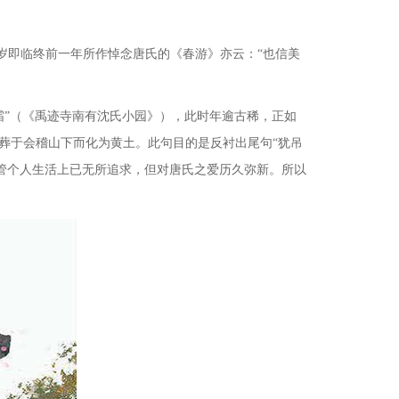
四岁即临终前一年所作悼念唐氏的《春游》亦云
：
“也信美
霜”（《禹迹寺南有沈氏小园》），此时年逾古稀，正如
埋葬于会稽山下而化为黄土。此句目的是反衬出尾句“犹吊
管个人生
活上已无所追求，但对唐氏之爱历久弥新。所以
。