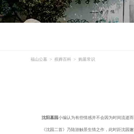
福山公墓
>
殡葬百科
>
购墓常识
沈阳墓园
小编认为有些情感并不会因为时间流逝而
《沈园二首》
乃陆游
触景生情之作，此时距沈园邂