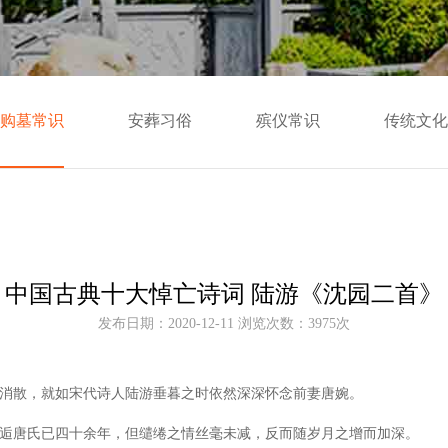
购墓常识
安葬习俗
殡仪常识
传统文化
中国古典十大悼亡诗词 陆游《沈园二首》
发布日期：2020-12-11 浏览次数：3975次
消散，就如宋代诗人陆游垂暮之时依然深深怀念前妻唐婉。
逅唐氏已四十余年，但缱绻之情丝毫未减，反而随
岁月
之增而加深。