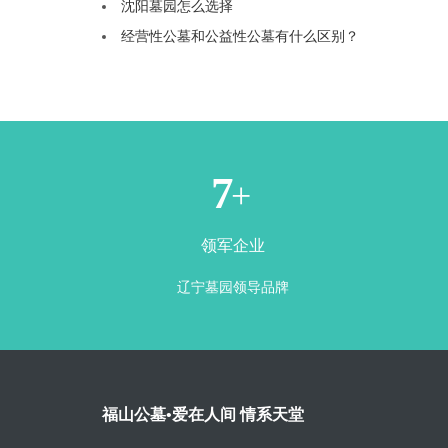
沈阳墓园怎么选择
经营性公墓和公益性公墓有什么区别？
1
+
领军企业
辽宁墓园领导品牌
福山公墓•爱在人间 情系天堂