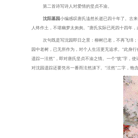
第二首诗写诗人对爱情的坚贞不渝。
沈阳墓园
小编
感叹唐氏溘然长逝已四十年了。古来
人终作土，不堪幽梦太匆匆。”唐氏实际已死四十四年，
次句既是写沈园即日之景：柳树
已老，不再飞绵；
园中老树，已无所作为，对个人生
活更无追求。
“此身
遗踪一泫然”，即对唐氏坚贞不渝之情。一个“犹”字，
对沈园遗踪还要凭吊一番而泫然涕下。
“泫然”二字，