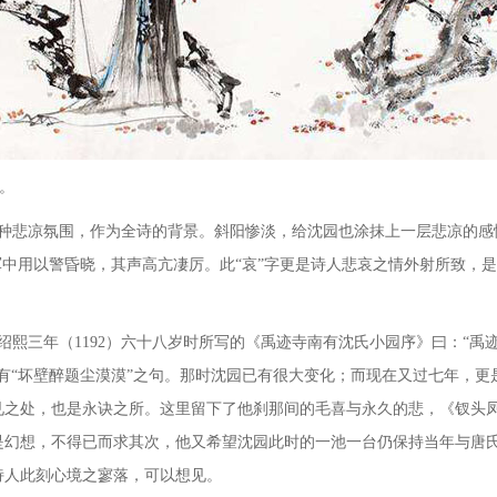
。
种悲凉氛围，作为全诗的背景。斜阳惨淡，给沈园也涂抹上一层悲凉的感
军中用以警昏晓，其声高亢凄厉。此“哀”字更是诗人悲哀之情外射所致，
宗绍熙三年（1192）六十八岁时所写的《禹迹寺南有沈氏小园序》曰：“
有“坏壁醉题尘漠漠”之句。那时沈园已有很大变化；而现在又过七年，更
见之处，也是永诀之所。这里留下了他刹那间的毛喜与永久的悲，《钗头凤
是幻想，不得已而求其次，他又希望沈园此时的一池一台仍保持当年与唐
诗人此刻心境之寥落，可以想见。