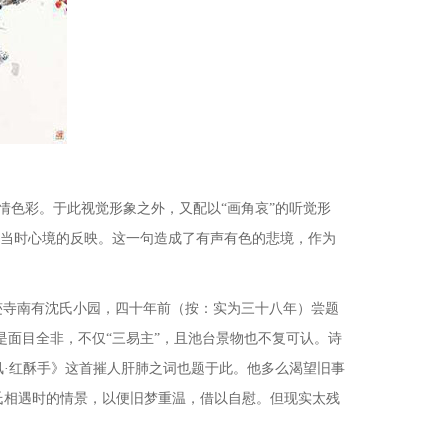
情色彩。于此视觉形象之外，又配以
“画角哀”的听觉形
是当时心境的反映。这一句造成了有声有色的悲境，作为
禹迹寺南有沈氏小园，四十年前（按：实为三十八年）尝题
是面目全非，不仅“三易主”，且池台景物也不复可认。诗
·红酥手》这首摧人肝肺之词也题于此。他多么渴望旧事
氏相遇时的情景，以便旧梦重温，借以自慰。但现实太残