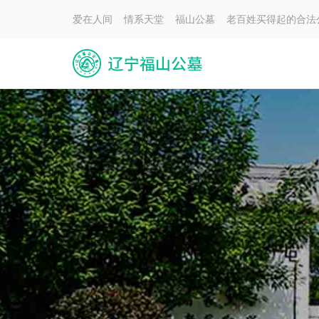
爱在人间 情系天堂 福山公墓 老百姓买得起的合法