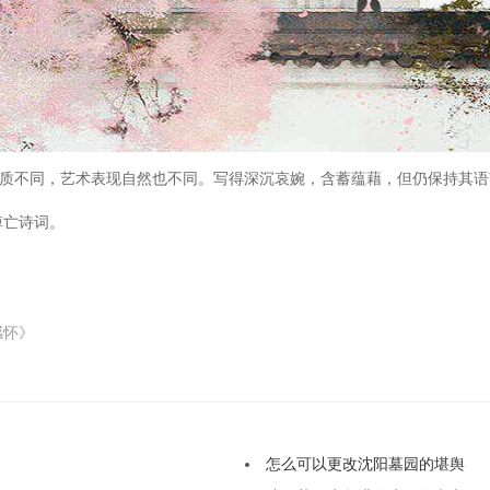
质
不同
，艺术
表现自然也不
同。写得深沉哀婉，含蓄蕴藉，但仍保持其语
悼亡诗词。
感怀》
怎么可以更改沈阳墓园的堪舆