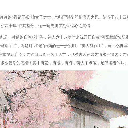
往往以
“香销玉殒”喻女子之亡，“梦断香销”即指唐氏之死。陆游于八十
此“四十年”取其整数。这一句充满了刻骨铭心之真情。
也是一种借以自喻的比兴：诗人六十八岁时来沈园已自称
“河阳愁鬓怯新
行作稽山土”，则是对“柳老”内涵的进一步说明。“美人终作土”，自己亦将
使诗意得到升华：尽管自己将不久于人世，但对唐氏眷念之情永不泯灭；尽
饱含多少复杂的感情！其中有爱，有恨，有悔，诗人不点破，足供读者体味