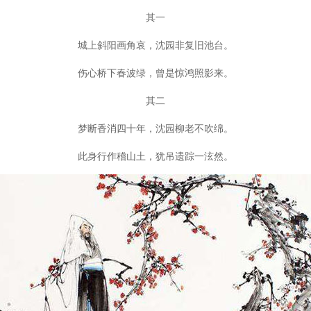
其一
城上斜阳画角哀，沈园非复旧池台。
伤心桥下春波绿，曾是惊鸿照影来。
其二
梦断香消四十年，沈园柳老不吹绵。
此身行作稽山土，犹吊遗踪一泫然
。