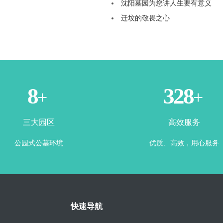
沈阳墓园为您讲人生要有意义
迁坟的敬畏之心
3
365
+
+
三大园区
高效服务
公园式公墓环境
优质、高效，用心服务
快速导航