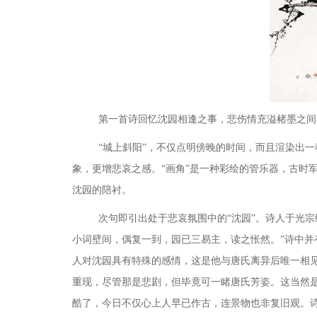
第一首诗回忆沈园相逢之事，悲伤情充溢楮墨之间
“城上斜阳”，不仅点明傍晚的时间，
而且渲染出一
象，更增悲哀之感。“画角”是一种彩绘的管乐器，古时
沈园的陪衬。
次句即引出处于悲哀氛围中的
“沈园”。诗人于光
小词壁间，偶复一到，园已三易主，读之怅然。”诗中并
人对沈园具有特殊的感情，这是他与唐氏离异后唯一相
重现，尽管那是悲剧，但毕竟可一睹唐氏芳姿。这当然
酷了，今日不仅心上人早已作古，连景物也非复旧观。