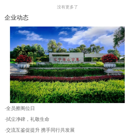
没有更多了
企业动态
·全员擦阁位日
·拭尘净碑，礼敬生命
·交流互鉴促提升 携手同行共发展