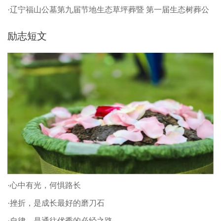
·辽宁福山公墓第九届节地生态草坪葬暨 第一届生态树葬公
祭仪式
励志短文
·心中有光，何惧路长
·挫折，是成长最好的磨刀石
·自律，是通往优秀的必经之路