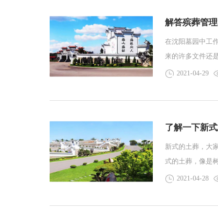
解答殡葬管理
在沈阳墓园中工
来的许多文件还
员知道的，还有
2021-04-29
大家解答一下殡
了解一下新式
新式的土葬，大
式的土葬，像是
自然又归于自然
2021-04-28
是节约土地资源
比较多，毕竟国