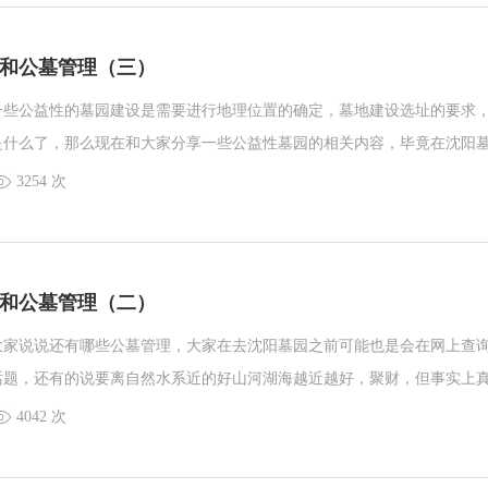
时不需要单独交一份管理费钱，只需要20年后按照国家民政部门政策再进
和公墓管理（三）
一些公益性的墓园建设是需要进行地理位置的确定，墓地建设选址的要求
是什么了，那么现在和大家分享一些公益性墓园的相关内容，毕竟在沈阳
比较多的，在我们生活当中也不是很能明确的区分公益性墓园和经营性墓
3254 次
和公墓管理（二）
大家说说还有哪些公墓管理，大家在去沈阳墓园之前可能也是会在网上查
话题，还有的说要离自然水系近的好山河湖海越近越好，聚财，但事实上
4042 次