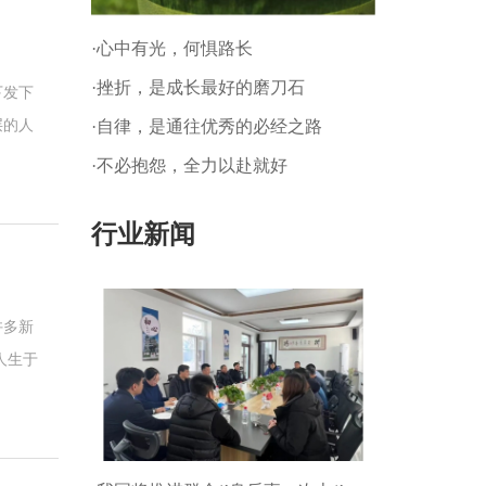
·心中有光，何惧路长
·挫折，是成长最好的磨刀石
下发下
·自律，是通往优秀的必经之路
层的人
编来和
·不必抱怨，全力以赴就好
行业新闻
许多新
人生于
，这也
园内的