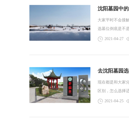
沈阳墓园中的
大家平时不会接
选墓位倒底是不
差不了多少就行
2021-04-27
远的地方之后才
识。
去沈阳墓园选
现在都是和大家
区别，怎么选择
2021-04-25