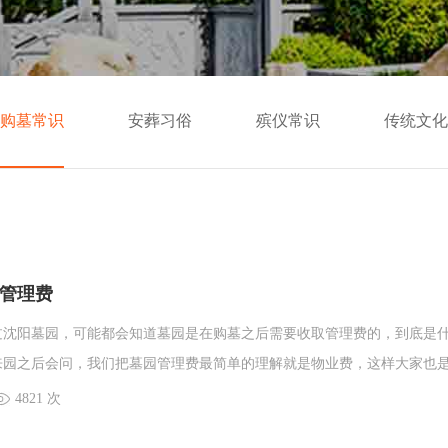
购墓常识
安葬习俗
殡仪常识
传统文化
管理费
过沈阳墓园，可能都会知道墓园是在购墓之后需要收取管理费的，到底是
来园之后会问，我们把墓园管理费最简单的理解就是物业费，这样大家也
有的客户会认为都已近在你家墓园购买墓位了，为什么还要再收一笔钱，
4821 次
像是沈阳墓园中的福山公墓就将墓园中的墓位管理费直接包含20年管理费