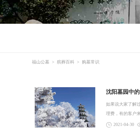
福山公墓
>
殡葬百科
>
购墓常识
沈阳墓园中的
如果说大家了解
理费，有的客户
好理解的。但是
2021-04-30
家墓园不一样，