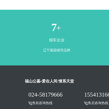
1
+
领军企业
辽宁墓园领导品牌
福山公墓•爱在人间 情系天堂
024-58179666
15541316
售前咨询热线
售后咨询热线