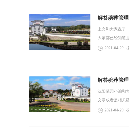
款内了，购墓位
管理费。
解答殡葬管理
上文和大家说了
大家都已经知道
公益性墓园也是
2021-04-29
解答殡葬管理
沈阳墓园小编和
文章或者是相关
这样吗？
2021-04-29