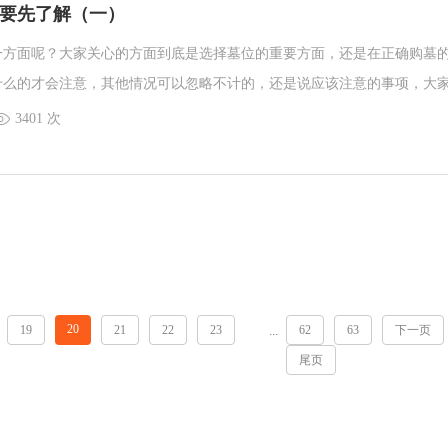
要先了解（一）
一方面呢？大家关心的方面到底是选择墓位的重要方面，还是在正确购墓
什么的才会注意，其他情况可以忽略不计的，还是说应该注意的事项，大
方没有看，这就需要和沈阳墓园小编一起了解了。
3401 次
20
19
21
22
23
62
63
下一页
...
尾页