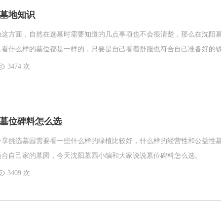
墓地知识
触这方面，自然在选墓时需要知道的几点事项也不会很清楚，那么在沈阳
是看什么样的墓位都是一样的，只要是自己看着舒服也符合自己准备好的
，还是说向古代皇帝选陵寝一样，需要各地 寻找师傅测算，需要翻山越岭
3474 次
能将墓位选出来，大家不清楚这些实现，今天沈阳墓园小编就和大家说说
墓位碑料怎么选
分享挑选墓园需要看一些什么样的绿植比较好，什么样的经营性和公益性
适合自己家的墓园，今天沈阳墓园小编和大家说说墓位碑料怎么选。
3409 次