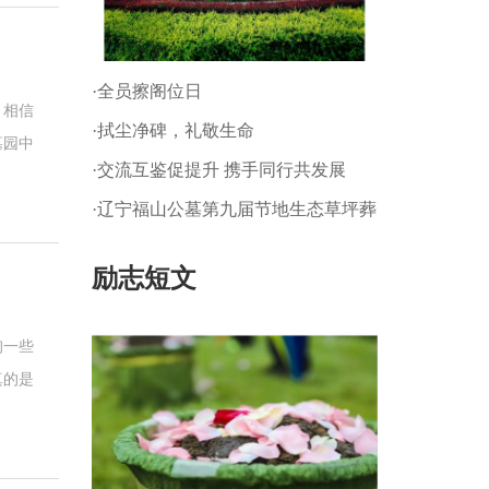
行缴纳
·全员擦阁位日
，相信
·拭尘净碑，礼敬生命
墓园中
·交流互鉴促提升 携手同行共发展
园。
·辽宁福山公墓第九届节地生态草坪葬
暨 第一届生态树葬公祭仪式
励志短文
询一些
真的是