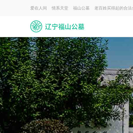
爱在人间 情系天堂 福山公墓 老百姓买得起的合法