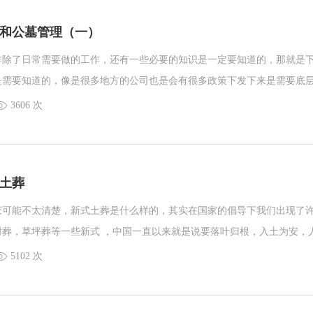
和公墓管理（一）
作除了日常需要做的工作，还有一些必要的知识是一定要知道的，那就是
是需要知道的，像是很多地方的公司也是会有很多政策下发下来是需要底
必不可少的就是国家及所在省市下发的文件更是要知道，今天沈阳墓园小
3606 次
葬管理和公墓管理。
土葬
家可能不太清楚，新式土葬是什么样的，其实在国家的倡导下我们出现了
树葬，草坪葬等一些新式 ，中国一直以来就是说要落叶归根，入土为安，
。这便是我们一直传承下来的思想，通过现在的科技，人去世后需要火化
5102 次
的做法，国家也是一直在倡导节约土地资源，而且现在将祖坟迁到沈阳墓
家现在已经开始实施，不允许像古代时老人逝世后直接埋葬在山边了。