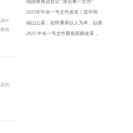
·我国将推进群众‘’身后事一次办‘’
·2025年中央一号文件发布！其中明
墓园中
确：深化殡葬改革
·福山公墓：始终秉承以人为本、以善
钱数相
为根的企业文化理念!
·2025 中央一号文件聚焦殡葬改革，
走到很
推动乡村文明新进程
墓地知
墓园的