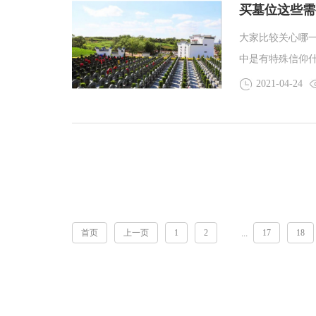
买墓位这些需
大家比较关心哪
中是有特殊信仰
楚，应该看的地
2021-04-24
首页
上一页
1
2
17
18
...