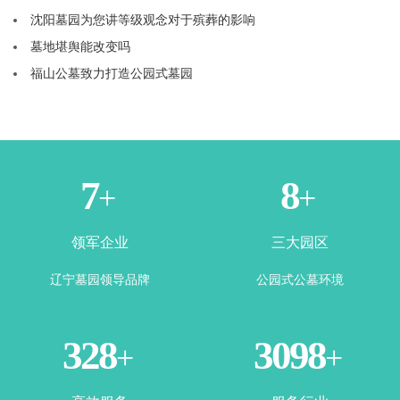
沈阳墓园为您讲等级观念对于殡葬的影响
墓地堪舆能改变吗
福山公墓致力打造公园式墓园
1
3
+
+
领军企业
三大园区
辽宁墓园领导品牌
公园式公墓环境
365
3500
+
+