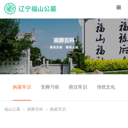
购墓常识
安葬习俗
殡仪常识
传统文化
福山公墓
>
殡葬百科
>
购墓常识