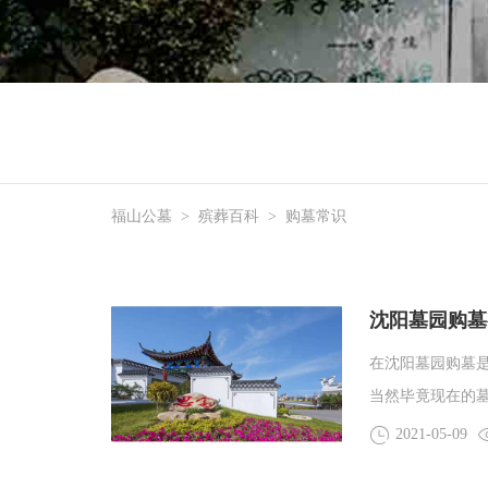
福山公墓
>
殡葬百科
>
购墓常识
沈阳墓园购墓
在沈阳墓园购墓
当然毕竟现在的
但是真的到购买
2021-05-09
没有在墓园工作