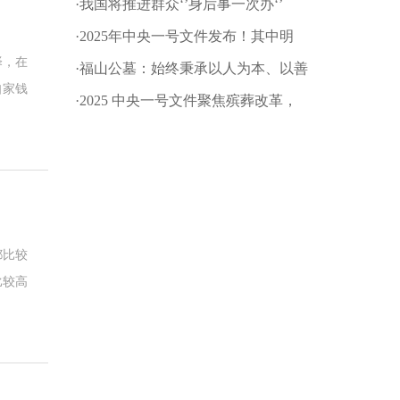
·我国将推进群众‘’身后事一次办‘’
·2025年中央一号文件发布！其中明
择，在
确：深化殡葬改革
·福山公墓：始终秉承以人为本、以善
自家钱
为根的企业文化理念!
·2025 中央一号文件聚焦殡葬改革，
推动乡村文明新进程
都比较
比较高