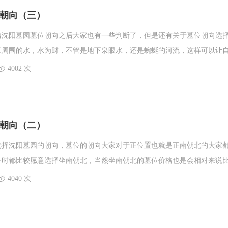
朝向（三）
篇沈阳墓园墓位朝向之后大家也有一些判断了，但是还有关于墓位朝向选
意周围的水，水为财，不管是地下泉眼水，还是蜿蜒的河流，这样可以让
我们能继续来看看墓位朝向的选择。
4002 次
朝向（二）
选择沈阳墓园的朝向，墓位的朝向大家对于正位置也就是正南朝北的大家
位时都比较愿意选择坐南朝北，当然坐南朝北的墓位价格也是会相对来说
一起看看。
4040 次