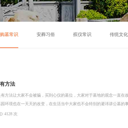
购墓常识
安葬习俗
殡仪常识
传统文化
有方法
是有方法让大家不会被骗，买到心仪的墓位，大家对于墓地的观念一直在
墓园环境也在一天天的改变，在生活当中大家也不会特别的避讳讲公墓的
的时候大家又不知道怎么才能买到最合适的墓位，毕竟平时了解墓园的时
4128 次
的小编知道的全面，小编就和大家说说哪些方法可以防止在购墓位时上当