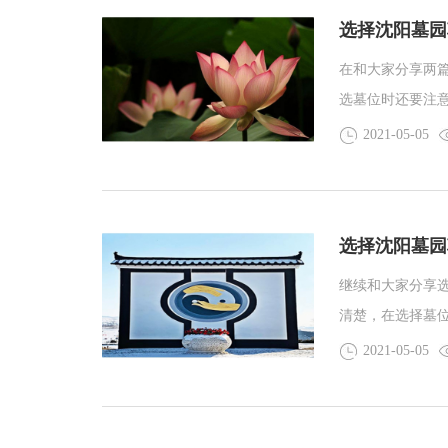
选择沈阳墓园
在和大家分享两
选墓位时还要注
财有一个积聚。
2021-05-05
选择沈阳墓园
继续和大家分享
清楚，在选择墓
的。今天我们就
2021-05-05