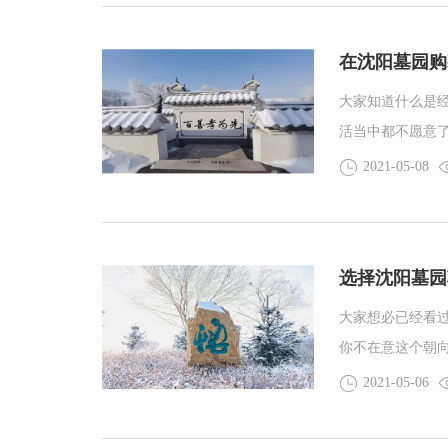
法。
在沈阳墓园购
大家知道什么是
活当中都不愿意
发展沈阳墓园已
2021-05-08
墓园的图片或者
性墓地收费差别
选择沈阳墓园
大家想必已经看
你不在意这个朝
的注意点，既然
2021-05-06