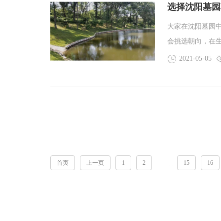
选择沈阳墓园
大家在沈阳墓园
会挑选朝向，在
地方不是坐北朝
2021-05-05
式，还有地段，
首页
上一页
1
2
15
16
...