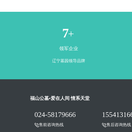
1
+
领军企业
辽宁墓园领导品牌
福山公墓•爱在人间 情系天堂
024-58179666
15541316
售前咨询热线
售后咨询热线