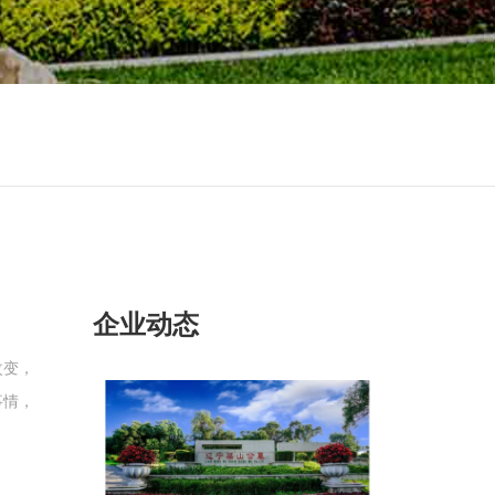
企业动态
改变，
事情，
间肯定
的方