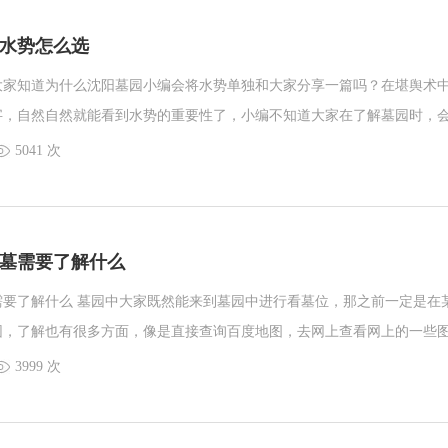
水势怎么选
大家知道为什么沈阳墓园小编会将水势单独和大家分享一篇吗？在堪舆术
字，自然自然就能看到水势的重要性了，小编不知道大家在了解墓园时，
面，自古以来一方水土养育一方人，水的重要性对于我们大家都很清楚，
5041 次
逝世将要安葬在沈阳墓园中的逝者是什么作用呢，水是作为财来表现的，
就知道了，既然是财大家就会希望离水近一些，但是近一些是不是就是最
墓需要了解什么
需要了解什么 墓园中大家既然能来到墓园中进行看墓位，那之前一定是在
园，了解也有很多方面，像是直接查询百度地图，去网上查看网上的一些
 ，或者是在某个车站看到过广告，小编说这么多，就是想说大家在心里对
3999 次
一定的概念了，但是大家在了解的过程中都是问的什么比较多呢？