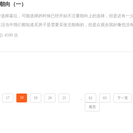
朝向（一）
中选择墓位，可能选择的时候已经开始不注重朝向上的选择，但是还有一
生活当中我们都知道买房子是需要买坐北朝南的，但是众观全国好像也没
南的房子，所以也就没有挑选的必要了，剩下的挑选的便是格局，造房子
4599 次
选墓位也是这些。
18
17
19
20
21
62
63
下一页
...
尾页