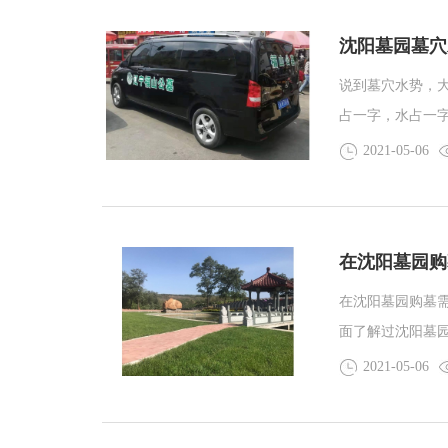
沈阳墓园墓穴
说到墓穴水势，
占一字，水占一
看看水势这一方
2021-05-06
命之源，那对于
的重要这样大家
呢？
在沈阳墓园购
在沈阳墓园购墓
面了解过沈阳墓
章，听邻居介绍
2021-05-06
阳墓园肯定是有