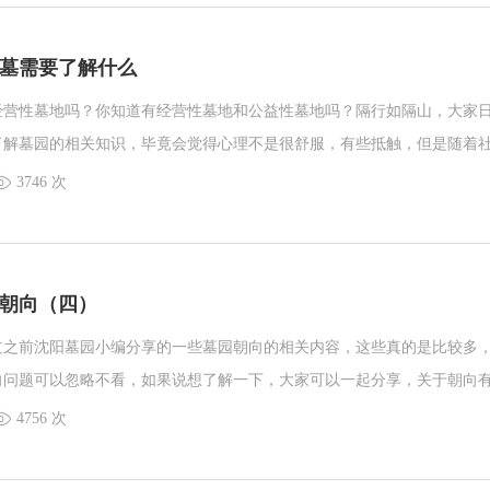
墓需要了解什么
经营性墓地吗？你知道有经营性墓地和公益性墓地吗？隔行如隔山，大家
了解墓园的相关知识，毕竟会觉得心理不是很舒服，有些抵触，但是随着
经不是以往印象中特别阴森的样子了，现在都是在打造公园式墓园，大家
3746 次
实景时也就不会害怕了。一起看看沈阳墓园购墓需要了解什么呢？ 公益性
大
朝向（四）
过之前沈阳墓园小编分享的一些墓园朝向的相关内容，这些真的是比较多
向问题可以忽略不看，如果说想了解一下，大家可以一起分享，关于朝向
比较重视朝向那就和小编一起来看看吧。
4756 次