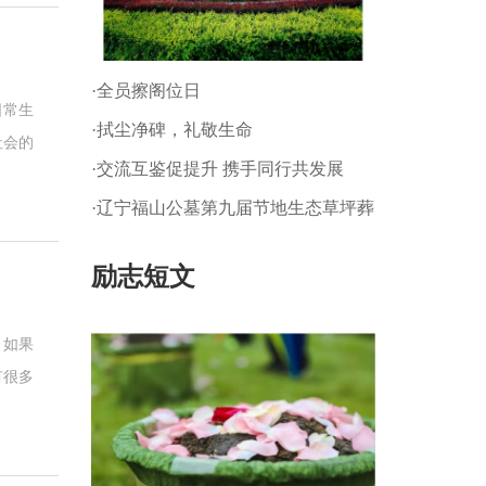
·全员擦阁位日
日常生
·拭尘净碑，礼敬生命
社会的
·交流互鉴促提升 携手同行共发展
在看见
·辽宁福山公墓第九届节地生态草坪葬
和经营
暨 第一届生态树葬公祭仪式
励志短文
，如果
有很多