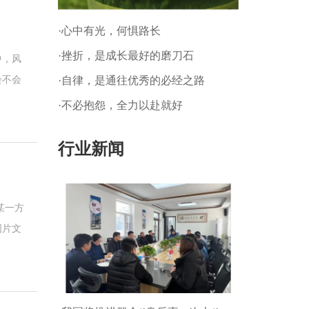
·心中有光，何惧路长
·挫折，是成长最好的磨刀石
中，风
·自律，是通往优秀的必经之路
会不会
水是生
·不必抱怨，全力以赴就好
自然水
好的
行业新闻
某一方
图片文
这个沈