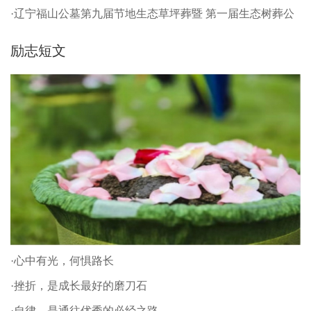
·辽宁福山公墓第九届节地生态草坪葬暨 第一届生态树葬公
祭仪式
励志短文
·心中有光，何惧路长
·挫折，是成长最好的磨刀石
·自律，是通往优秀的必经之路