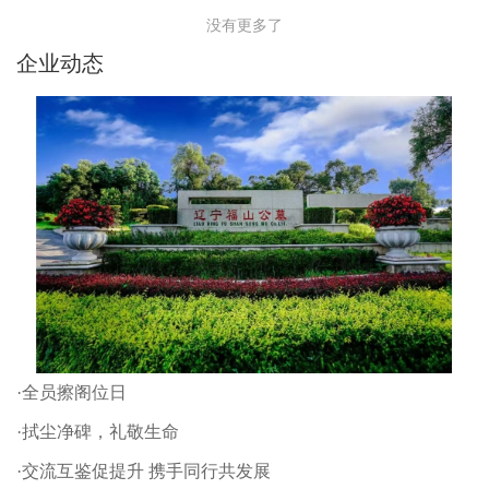
没有更多了
企业动态
·全员擦阁位日
·拭尘净碑，礼敬生命
·交流互鉴促提升 携手同行共发展