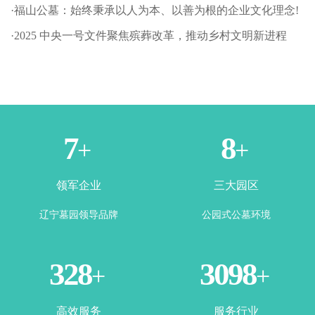
·福山公墓：始终秉承以人为本、以善为根的企业文化理念!
·2025 中央一号文件聚焦殡葬改革，推动乡村文明新进程
1
3
+
+
领军企业
三大园区
辽宁墓园领导品牌
公园式公墓环境
365
3500
+
+
高效服务
服务行业