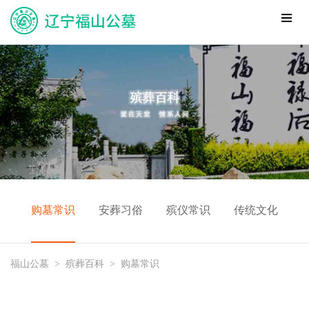
购墓常识
安葬习俗
殡仪常识
传统文化
福山公墓
>
殡葬百科
>
购墓常识