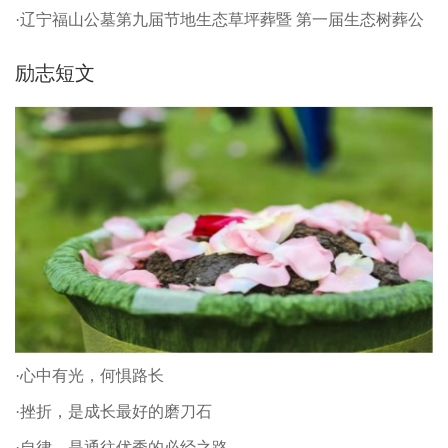
·辽宁福山公墓第九届节地生态草坪葬暨 第一届生态树葬公
祭仪式
励志短文
·心中有光，何惧路长
·挫折，是成长最好的磨刀石
·自律，是通往优秀的必经之路