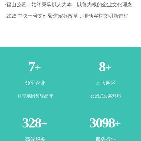
·福山公墓：始终秉承以人为本、以善为根的企业文化理念!
·2025 中央一号文件聚焦殡葬改革，推动乡村文明新进程
1
3
+
+
领军企业
三大园区
辽宁墓园领导品牌
公园式公墓环境
365
3500
+
+
高效服务
服务行业