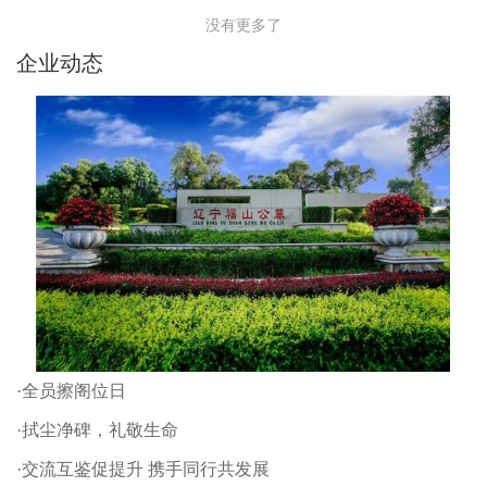
没有更多了
企业动态
·全员擦阁位日
·拭尘净碑，礼敬生命
·交流互鉴促提升 携手同行共发展