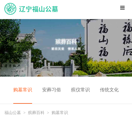
购墓常识
安葬习俗
殡仪常识
传统文化
福山公墓
>
殡葬百科
>
购墓常识