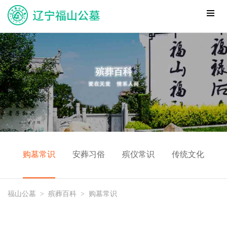
购墓常识
安葬习俗
殡仪常识
传统文化
福山公墓
>
殡葬百科
>
购墓常识