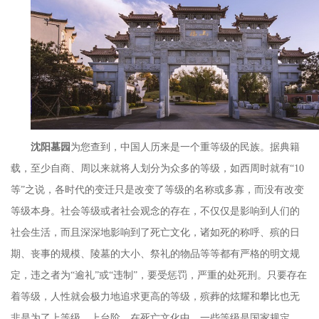
沈阳墓园
为您查到，中国人历来是一个重等级的民族。据典籍
载，至少自商、周以来就将人划分为众多的等级，如西周时就有
“10
等
”
之说，各时代的变迁只是改变了等级的名称或多寡，而没有改变
等级本身。社会等级或者社会观念的存在，不仅仅是影响到人们的
社会生活，而且深深地影响到了死亡文化，诸如死的称呼、殡的日
期、丧事的规模、陵墓的大小、祭礼的物品等等都有严格的明文规
定，违之者为
“
逾礼
”
或
“
违制
”
，要受惩罚，严重的处死刑。只要存在
着等级，人性就会极力地追求更高的等级，殡葬的炫耀和攀比也无
非是为了上等级、上台阶。在死亡文化中，一些等级是国家规定