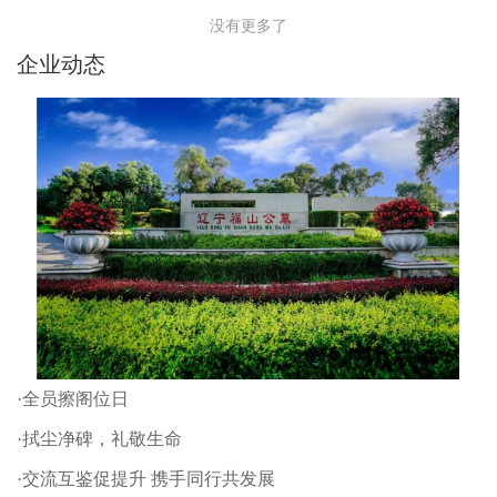
没有更多了
企业动态
·全员擦阁位日
·拭尘净碑，礼敬生命
·交流互鉴促提升 携手同行共发展