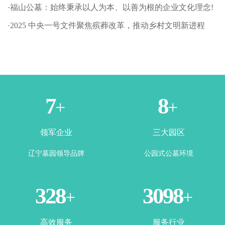
·福山公墓：始终秉承以人为本、以善为根的企业文化理念!
·2025 中央一号文件聚焦殡葬改革，推动乡村文明新进程
1
3
+
+
领军企业
三大园区
辽宁墓园领导品牌
公园式公墓环境
365
3500
+
+
高效服务
服务行业