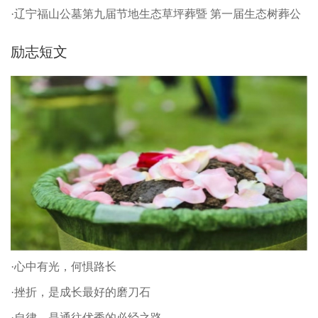
·辽宁福山公墓第九届节地生态草坪葬暨 第一届生态树葬公
祭仪式
励志短文
·心中有光，何惧路长
·挫折，是成长最好的磨刀石
·自律，是通往优秀的必经之路