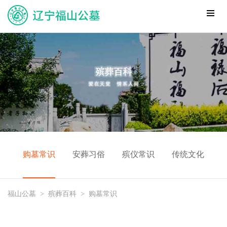
购墓常识
安葬习俗
殡仪常识
传统文化
福山公墓
>
殡葬百科
>
购墓常识