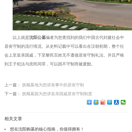
以上就是
沈阳公墓
编者为您查找到的我们中国古代封建社会中
居丧守制的流行情况。从史料记载中可以看出在汉朝初期，整个社
会上至皇亲国戚，下至黎民百姓无不遵循居丧守制礼法。并且严格
到王子犯法与庶民同罪，可以因不守制而被废黜。
上一篇：
抚顺墓地为您讲丧事中的居丧守制
下一篇：
抚顺墓园为您讲皇亲国戚居丧守制制度
相关文章
想在沈阳购墓的核心指南，你值得拥有！