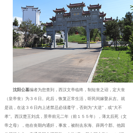
沈阳公墓
编者为您查到，西汉文帝临终，制短丧之诏，定大丧
（皇帝丧）为３６日。此后，恢复正常生活，听民间嫁娶从吉。就
是说，在这３６日内上述禁忌必须遵守，否则为“大逆”，或“大不
孝”。西汉楚王刘戊，景帝前元二年（前１５５年），薄太后死（文
帝之母），他在丧期内通奸，事发，被削去东海、薛两个郡。他因