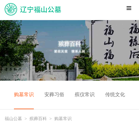
购墓常识
安葬习俗
殡仪常识
传统文化
福山公墓
>
殡葬百科
>
购墓常识