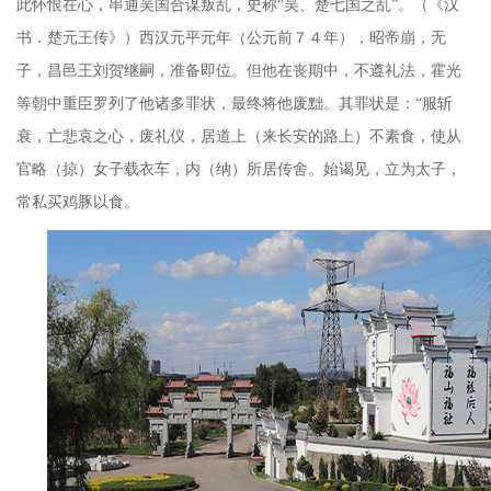
此怀恨在心，串通吴国合谋叛乱，史称“吴、楚七国之乱”。（《汉
书．楚元王传》）西汉元平元年（公元前７４年），昭帝崩，无
子，昌邑王刘贺继嗣，准备即位。但他在丧期中，不遵礼法，霍光
等朝中重臣罗列了他诸多罪状，最终将他废黜。其罪状是：“服斩
衰，亡悲哀之心，废礼仪，居道上（来长安的路上）不素食，使从
官略（掠）女子载衣车，内（纳）所居传舍。始谒见，立为太子，
常私买鸡豚以食。