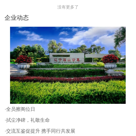
没有更多了
企业动态
·全员擦阁位日
·拭尘净碑，礼敬生命
·交流互鉴促提升 携手同行共发展