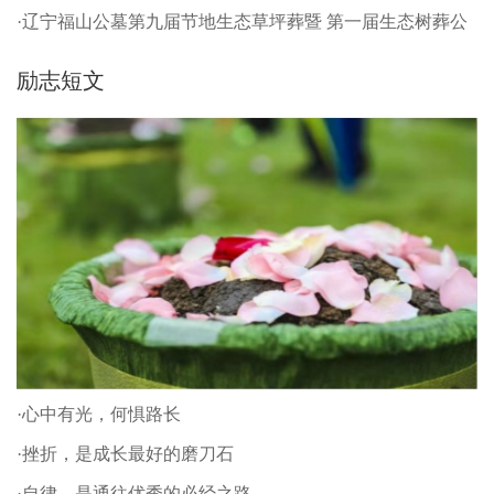
·辽宁福山公墓第九届节地生态草坪葬暨 第一届生态树葬公
祭仪式
励志短文
·心中有光，何惧路长
·挫折，是成长最好的磨刀石
·自律，是通往优秀的必经之路