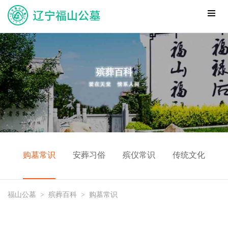
购墓常识
安葬习俗
殡仪常识
传统文化
福山公墓
>
殡葬百科
>
购墓常识