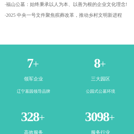
·福山公墓：始终秉承以人为本、以善为根的企业文化理念!
·2025 中央一号文件聚焦殡葬改革，推动乡村文明新进程
1
3
+
+
领军企业
三大园区
辽宁墓园领导品牌
公园式公墓环境
365
3500
+
+
高效服务
服务行业