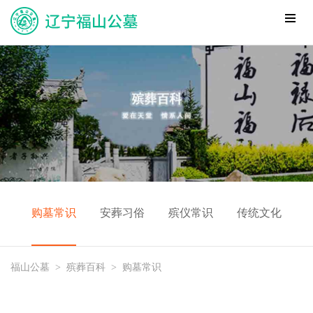
购墓常识
安葬习俗
殡仪常识
传统文化
福山公墓
>
殡葬百科
>
购墓常识