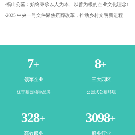
·福山公墓：始终秉承以人为本、以善为根的企业文化理念!
·2025 中央一号文件聚焦殡葬改革，推动乡村文明新进程
1
3
+
+
领军企业
三大园区
辽宁墓园领导品牌
公园式公墓环境
365
3500
+
+
高效服务
服务行业