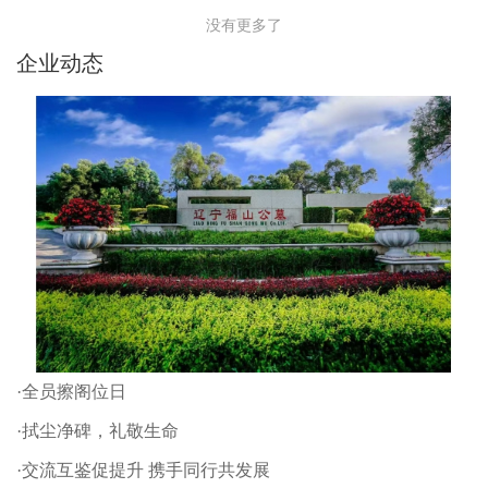
没有更多了
企业动态
·全员擦阁位日
·拭尘净碑，礼敬生命
·交流互鉴促提升 携手同行共发展