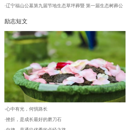
·辽宁福山公墓第九届节地生态草坪葬暨 第一届生态树葬公
祭仪式
励志短文
·心中有光，何惧路长
·挫折，是成长最好的磨刀石
·自律，是通往优秀的必经之路