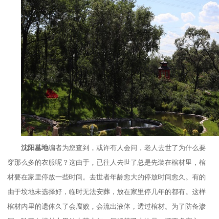
沈阳墓地
编者为您查到，或许有人会问，老人去世了为什么要
穿那么多的衣服呢？这由于，已往人去世了总是先装在棺材里，棺
材要在家里停放一些时间。去世者年龄愈大的停放时间愈久。有的
由于坟地未选择好，临时无法安葬，放在家里停几年的都有。这样
棺材内里的遗体久了会腐败，会流出液体，透过棺材。为了防备渗