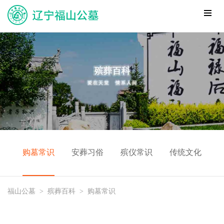
购墓常识
安葬习俗
殡仪常识
传统文化
福山公墓
>
殡葬百科
>
购墓常识