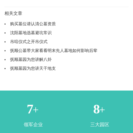
相关文章
购买墓位请认清公墓资质
沈阳墓地选墓避坑常识
吊唁仪式之开吊仪式
抚顺公墓带大家看看明末先人墓地如何影响后辈
抚顺墓园为您讲解八卦
抚顺墓园为您讲天干地支
1
3
+
+
领军企业
三大园区