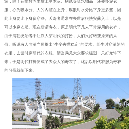
漏，除了在棺村内里放上草木灰、厕纸等吸水物品，还要多穿衣
服，亦为吸水分。人的内脏在上身，腐败时水分比下身更多些，因
此上身要比下身多穿些。夭寿者通常在去世后很快安葬入土，以是
可以少穿衣服。现在所谓寿衣，原是明代平凡人平常穿用的衣裤，
由于清朝统治者不让汉人穿明代的打扮，人们只好转变原来的风
俗。听说有人向清当局提出“生变去世稳定”的要求。即生时穿清朝的
衣服，去世时穿明代的衣服。清当局见大众要求猛烈，只好允许下
来，于是明代打扮便成了去众人的寿衣了，此后以明代衣服为寿衣
的习俗就传下来。