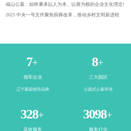
·福山公墓：始终秉承以人为本、以善为根的企业文化理念!
·2025 中央一号文件聚焦殡葬改革，推动乡村文明新进程
1
3
+
+
领军企业
三大园区
辽宁墓园领导品牌
公园式公墓环境
365
3500
+
+
高效服务
服务行业