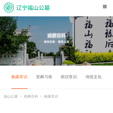
购墓常识
安葬习俗
殡仪常识
传统文化
福山公墓
>
殡葬百科
>
购墓常识