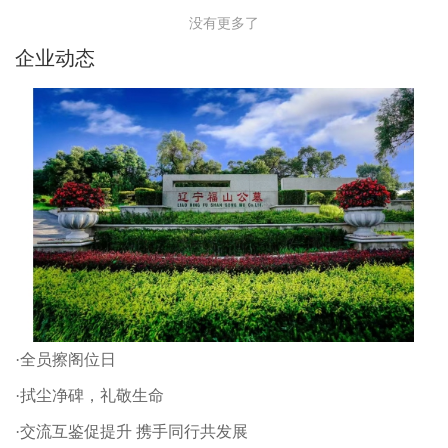
没有更多了
企业动态
·全员擦阁位日
·拭尘净碑，礼敬生命
·交流互鉴促提升 携手同行共发展