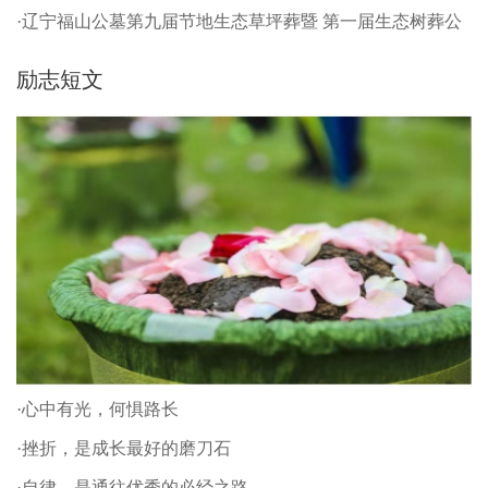
·辽宁福山公墓第九届节地生态草坪葬暨 第一届生态树葬公
祭仪式
励志短文
·心中有光，何惧路长
·挫折，是成长最好的磨刀石
·自律，是通往优秀的必经之路